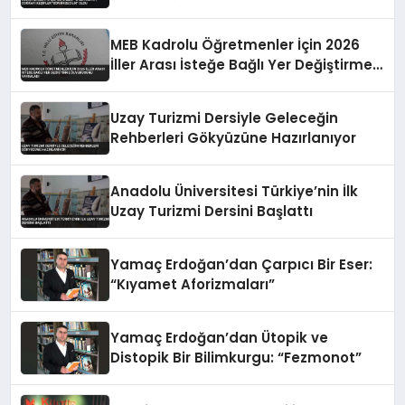
“Saldırıları”, Coğrafi Keşifler
“Sömürgecilik” Oldu
MEB Kadrolu Öğretmenler İçin 2026
İller Arası İsteğe Bağlı Yer Değiştirme
Duyurusunu Yayımladı
Uzay Turizmi Dersiyle Geleceğin
Rehberleri Gökyüzüne Hazırlanıyor
Anadolu Üniversitesi Türkiye’nin İlk
Uzay Turizmi Dersini Başlattı
Yamaç Erdoğan’dan Çarpıcı Bir Eser:
“Kıyamet Aforizmaları”
Yamaç Erdoğan’dan Ütopik ve
Distopik Bir Bilimkurgu: “Fezmonot”