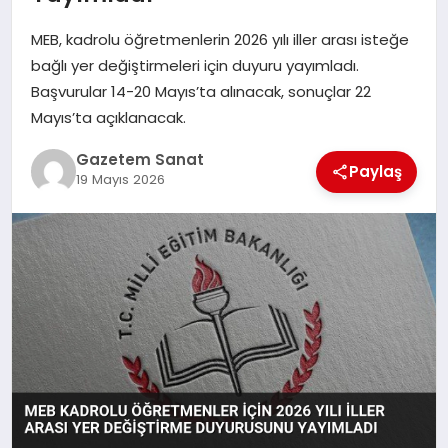
EKONOMI
MEB, kadrolu öğretmenlerin 2026 yılı iller arası isteğe
SAĞLIK
bağlı yer değiştirmeleri için duyuru yayımladı.
Başvurular 14-20 Mayıs’ta alınacak, sonuçlar 22
DÜNYA
Mayıs’ta açıklanacak.
Gazetem Sanat
EĞITIM
Paylaş
19 Mayıs 2026