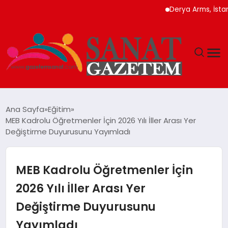
Derya Arms, İstanbul P
MAGAZIN
Ana Sayfa
Eğitim
MEB Kadrolu Öğretmenler İçin 2026 Yılı İller Arası Yer
TEKNOLOJI
Değiştirme Duyurusunu Yayımladı
SIYASET
MEB Kadrolu Öğretmenler İçin
SPOR
2026 Yılı İller Arası Yer
Değiştirme Duyurusunu
YAŞAM
Yayımladı