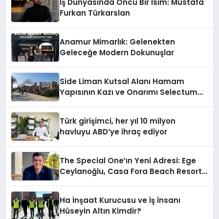
İş Dünyasında Öncü Bir İsim: Mustafa
Furkan Türkarslan
Anamur Mimarlık: Gelenekten
Geleceğe Modern Dokunuşlar
Side Liman Kutsal Alanı Hamam
Yapısının Kazı ve Onarımı Selectum
Hotels&Resorts’un da Katkılarıyla
Tamamlandı
Türk girişimci, her yıl 10 milyon
havluyu ABD’ye ihraç ediyor
The Special One’ın Yeni Adresi: Ege
Ceylanoğlu, Casa Fora Beach Resort
Hotel’i Daha İleri Taşımaya Geldi!
Ha İnşaat Kurucusu ve İş İnsanı
Hüseyin Altın Kimdir?