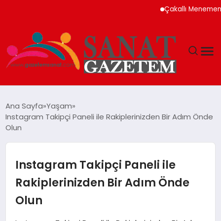
Çakallı Menemeni Ned
MAGAZIN
Ana Sayfa
Yaşam
Instagram Takipçi Paneli ile Rakiplerinizden Bir Adım Önde
TEKNOLOJI
Olun
SIYASET
Instagram Takipçi Paneli ile
SPOR
Rakiplerinizden Bir Adım Önde
Olun
YAŞAM