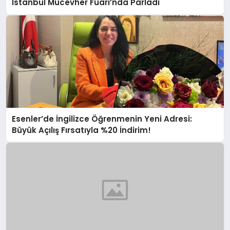
İstanbul Mücevher Fuarı’nda Parladı ￼
Esenler’de İngilizce Öğrenmenin Yeni Adresi:
Büyük Açılış Fırsatıyla %20 İndirim!