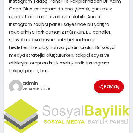
Instagram Takipçi Paneli ile Rakiplerinizden Bir Adım
EKONOMI
Önde Olun Instagram’da öne çıkmak, günümüz
rekabet ortamında zorlayıcı olabilir. Ancak,
SAĞLIK
Instagram takipçi paneli sayesinde bu yarışta
rakiplerinize fark atmanız mümkün. Bu paneller,
DÜNYA
sosyal medya büyümenizi hızlandırarak
hedeflerinize ulaşmanıza yardımcı olur. Bir sosyal
EĞITIM
medya stratejisi oluştururken, takipçi sayısı ve
etkileşim oranı en kritik metriklerdir. Instagram
takipçi paneli, bu…
admin
Paylaş
26 Aralık 2024