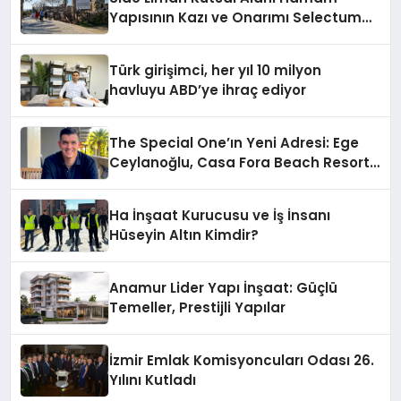
Yapısının Kazı ve Onarımı Selectum
Hotels&Resorts’un da Katkılarıyla
Tamamlandı
Türk girişimci, her yıl 10 milyon
havluyu ABD’ye ihraç ediyor
The Special One’ın Yeni Adresi: Ege
Ceylanoğlu, Casa Fora Beach Resort
Hotel’i Daha İleri Taşımaya Geldi!
Ha İnşaat Kurucusu ve İş İnsanı
Hüseyin Altın Kimdir?
Anamur Lider Yapı İnşaat: Güçlü
Temeller, Prestijli Yapılar
İzmir Emlak Komisyoncuları Odası 26.
Yılını Kutladı