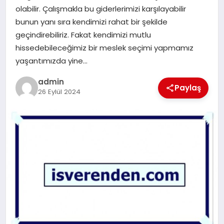
EKONOMI
olabilir. Çalışmakla bu giderlerimizi karşılayabilir
bunun yanı sıra kendimizi rahat bir şekilde
SAĞLIK
geçindirebiliriz. Fakat kendimizi mutlu
hissedebileceğimiz bir meslek seçimi yapmamız
DÜNYA
yaşantımızda yine…
admin
EĞITIM
Paylaş
26 Eylül 2024