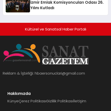
İzmir Emlak Komisyoncuları Odası 26.
Yılını Kutladı
Kültürel ve Sanatsal Haber Portalı
Reklam & İşbirliği:
hbaersonuclari@gmail.com
Hakkımızda
Künye
Çerez Politikası
Gizlilik Politikası
İletişim