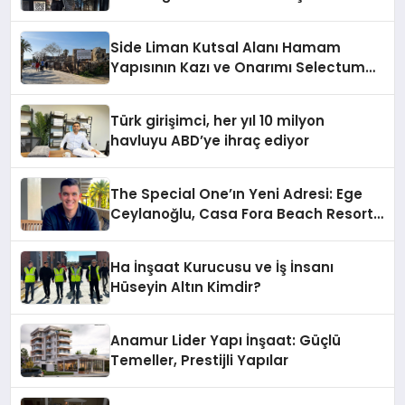
Side Liman Kutsal Alanı Hamam
Yapısının Kazı ve Onarımı Selectum
Hotels&Resorts’un da Katkılarıyla
Tamamlandı
Türk girişimci, her yıl 10 milyon
havluyu ABD’ye ihraç ediyor
The Special One’ın Yeni Adresi: Ege
Ceylanoğlu, Casa Fora Beach Resort
Hotel’i Daha İleri Taşımaya Geldi!
Ha İnşaat Kurucusu ve İş İnsanı
Hüseyin Altın Kimdir?
Anamur Lider Yapı İnşaat: Güçlü
Temeller, Prestijli Yapılar