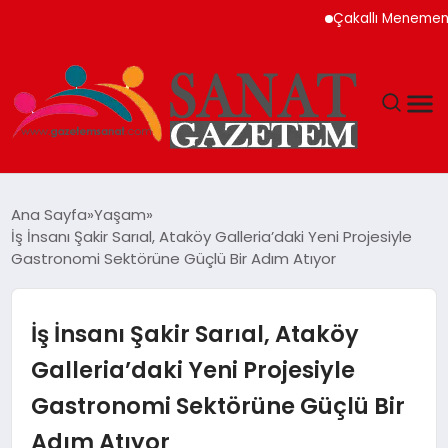
Çakallı Menemeni Nede
MAGAZIN
Ana Sayfa
Yaşam
İş İnsanı Şakir Sarıal, Ataköy Galleria’daki Yeni Projesiyle
TEKNOLOJI
Gastronomi Sektörüne Güçlü Bir Adım Atıyor
SIYASET
İş İnsanı Şakir Sarıal, Ataköy
SPOR
Galleria’daki Yeni Projesiyle
Gastronomi Sektörüne Güçlü Bir
YAŞAM
Adım Atıyor