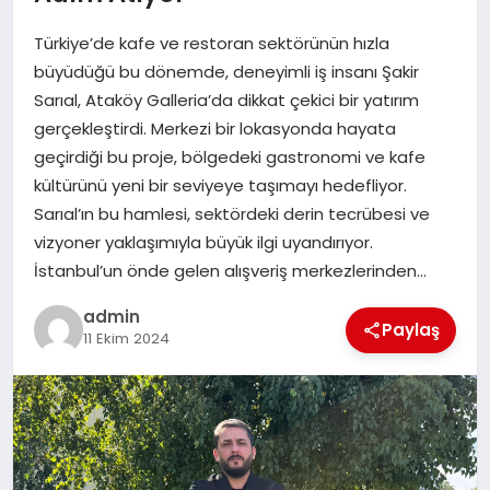
EKONOMI
Türkiye’de kafe ve restoran sektörünün hızla
SAĞLIK
büyüdüğü bu dönemde, deneyimli iş insanı Şakir
Sarıal, Ataköy Galleria’da dikkat çekici bir yatırım
DÜNYA
gerçekleştirdi. Merkezi bir lokasyonda hayata
geçirdiği bu proje, bölgedeki gastronomi ve kafe
EĞITIM
kültürünü yeni bir seviyeye taşımayı hedefliyor.
Sarıal’ın bu hamlesi, sektördeki derin tecrübesi ve
vizyoner yaklaşımıyla büyük ilgi uyandırıyor.
İstanbul’un önde gelen alışveriş merkezlerinden…
admin
Paylaş
11 Ekim 2024