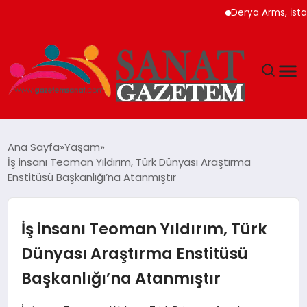
Derya Arms, İstanbul 
MAGAZIN
Ana Sayfa
Yaşam
İş insanı Teoman Yıldırım, Türk Dünyası Araştırma
TEKNOLOJI
Enstitüsü Başkanlığı’na Atanmıştır
SIYASET
İş insanı Teoman Yıldırım, Türk
SPOR
Dünyası Araştırma Enstitüsü
Başkanlığı’na Atanmıştır
YAŞAM