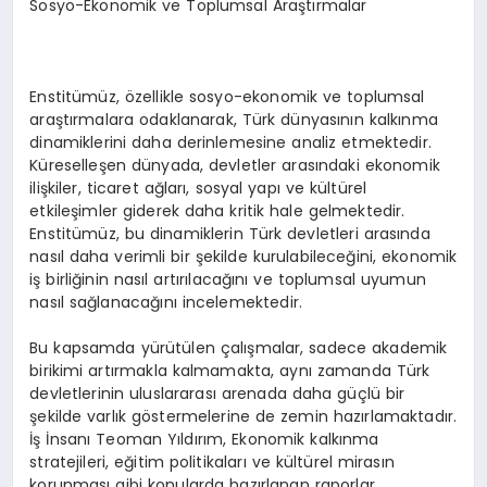
Sosyo-Ekonomik ve Toplumsal Araştırmalar
Enstitümüz, özellikle sosyo-ekonomik ve toplumsal
araştırmalara odaklanarak, Türk dünyasının kalkınma
dinamiklerini daha derinlemesine analiz etmektedir.
Küreselleşen dünyada, devletler arasındaki ekonomik
ilişkiler, ticaret ağları, sosyal yapı ve kültürel
etkileşimler giderek daha kritik hale gelmektedir.
Enstitümüz, bu dinamiklerin Türk devletleri arasında
nasıl daha verimli bir şekilde kurulabileceğini, ekonomik
iş birliğinin nasıl artırılacağını ve toplumsal uyumun
nasıl sağlanacağını incelemektedir.
Bu kapsamda yürütülen çalışmalar, sadece akademik
birikimi artırmakla kalmamakta, aynı zamanda Türk
devletlerinin uluslararası arenada daha güçlü bir
şekilde varlık göstermelerine de zemin hazırlamaktadır.
İş İnsanı Teoman Yıldırım, Ekonomik kalkınma
stratejileri, eğitim politikaları ve kültürel mirasın
korunması gibi konularda hazırlanan raporlar,