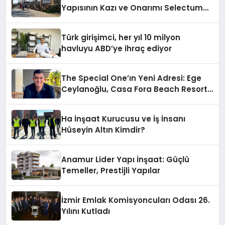
Yapısının Kazı ve Onarımı Selectum
Hotels&Resorts’un da Katkılarıyla
Tamamlandı
Türk girişimci, her yıl 10 milyon
havluyu ABD’ye ihraç ediyor
The Special One’ın Yeni Adresi: Ege
Ceylanoğlu, Casa Fora Beach Resort
Hotel’i Daha İleri Taşımaya Geldi!
Ha İnşaat Kurucusu ve İş İnsanı
Hüseyin Altın Kimdir?
Anamur Lider Yapı İnşaat: Güçlü
Temeller, Prestijli Yapılar
İzmir Emlak Komisyoncuları Odası 26.
Yılını Kutladı