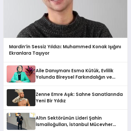
Mardin’in Sessiz Yıldızı: Muhammed Konak Işığını
Ekranlara Taşıyor
Aile Danışmanı Esma Kütük, Evlilik
Yolunda Bireysel Farkındalığın ve
Sınırların Gücünü Anlatıyor
Zenne Emre Aşık: Sahne Sanatlarında
Yeni Bir Yıldız
Altın Sektörünün Lideri Şahin
İsmailoğulları, İstanbul Mücevher
Fuarı’nda Parladı ￼