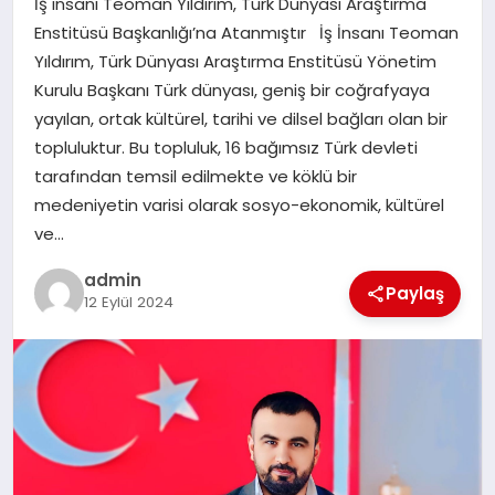
İş insanı Teoman Yıldırım, Türk Dünyası Araştırma
EKONOMI
Enstitüsü Başkanlığı’na Atanmıştır İş İnsanı Teoman
Yıldırım, Türk Dünyası Araştırma Enstitüsü Yönetim
SAĞLIK
Kurulu Başkanı Türk dünyası, geniş bir coğrafyaya
yayılan, ortak kültürel, tarihi ve dilsel bağları olan bir
DÜNYA
topluluktur. Bu topluluk, 16 bağımsız Türk devleti
tarafından temsil edilmekte ve köklü bir
EĞITIM
medeniyetin varisi olarak sosyo-ekonomik, kültürel
ve…
admin
Paylaş
12 Eylül 2024