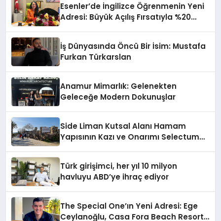
Esenler’de İngilizce Öğrenmenin Yeni
Adresi: Büyük Açılış Fırsatıyla %20
İndirim!
İş Dünyasında Öncü Bir İsim: Mustafa
Furkan Türkarslan
Anamur Mimarlık: Gelenekten
Geleceğe Modern Dokunuşlar
Side Liman Kutsal Alanı Hamam
Yapısının Kazı ve Onarımı Selectum
Hotels&Resorts’un da Katkılarıyla
Tamamlandı
Türk girişimci, her yıl 10 milyon
havluyu ABD’ye ihraç ediyor
The Special One’ın Yeni Adresi: Ege
Ceylanoğlu, Casa Fora Beach Resort