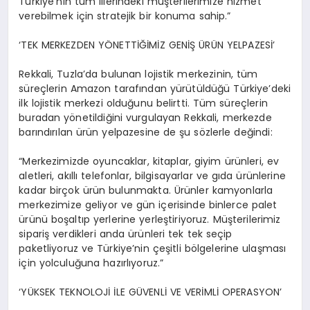
Türkiye’nin tüm illerindeki müşterilerimize hizmet
verebilmek için stratejik bir konuma sahip.”
‘TEK MERKEZDEN YÖNETTİĞİMİZ GENİŞ ÜRÜN YELPAZESİ’
Rekkali, Tuzla’da bulunan lojistik merkezinin, tüm
süreçlerin Amazon tarafından yürütüldüğü Türkiye’deki
ilk lojistik merkezi olduğunu belirtti. Tüm süreçlerin
buradan yönetildiğini vurgulayan Rekkali, merkezde
barındırılan ürün yelpazesine de şu sözlerle değindi:
“Merkezimizde oyuncaklar, kitaplar, giyim ürünleri, ev
aletleri, akıllı telefonlar, bilgisayarlar ve gıda ürünlerine
kadar birçok ürün bulunmakta. Ürünler kamyonlarla
merkezimize geliyor ve gün içerisinde binlerce palet
ürünü boşaltıp yerlerine yerleştiriyoruz. Müşterilerimiz
sipariş verdikleri anda ürünleri tek tek seçip
paketliyoruz ve Türkiye’nin çeşitli bölgelerine ulaşması
için yolculuğuna hazırlıyoruz.”
‘YÜKSEK TEKNOLOJİ İLE GÜVENLİ VE VERİMLİ OPERASYON’