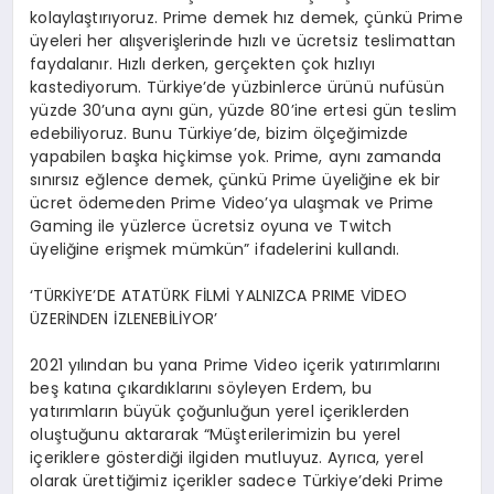
kolaylaştırıyoruz. Prime demek hız demek, çünkü Prime
üyeleri her alışverişlerinde hızlı ve ücretsiz teslimattan
faydalanır. Hızlı derken, gerçekten çok hızlıyı
kastediyorum. Türkiye’de yüzbinlerce ürünü nufüsün
yüzde 30’una aynı gün, yüzde 80’ine ertesi gün teslim
edebiliyoruz. Bunu Türkiye’de, bizim ölçeğimizde
yapabilen başka hiçkimse yok. Prime, aynı zamanda
sınırsız eğlence demek, çünkü Prime üyeliğine ek bir
ücret ödemeden Prime Video’ya ulaşmak ve Prime
Gaming ile yüzlerce ücretsiz oyuna ve Twitch
üyeliğine erişmek mümkün” ifadelerini kullandı.
‘TÜRKİYE’DE ATATÜRK FİLMİ YALNIZCA PRIME VİDEO
ÜZERİNDEN İZLENEBİLİYOR’
2021 yılından bu yana Prime Video içerik yatırımlarını
beş katına çıkardıklarını söyleyen Erdem, bu
yatırımların büyük çoğunluğun yerel içeriklerden
oluştuğunu aktararak “Müşterilerimizin bu yerel
içeriklere gösterdiği ilgiden mutluyuz. Ayrıca, yerel
olarak ürettiğimiz içerikler sadece Türkiye’deki Prime