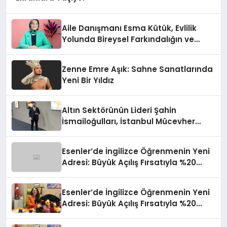
Aile Danışmanı Esma Kütük, Evlilik
Yolunda Bireysel Farkındalığın ve
Sınırların Gücünü Anlatıyor
Zenne Emre Aşık: Sahne Sanatlarında
Yeni Bir Yıldız
Altın Sektörünün Lideri Şahin
İsmailoğulları, İstanbul Mücevher
Fuarı’nda Parladı ￼
Esenler’de İngilizce Öğrenmenin Yeni
Adresi: Büyük Açılış Fırsatıyla %20
İndirim!
Esenler’de İngilizce Öğrenmenin Yeni
Adresi: Büyük Açılış Fırsatıyla %20
İndirim!