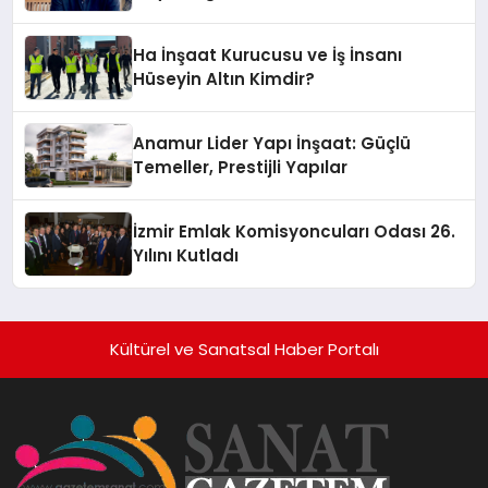
Hotel’i Daha İleri Taşımaya Geldi!
Ha İnşaat Kurucusu ve İş İnsanı
Hüseyin Altın Kimdir?
Anamur Lider Yapı İnşaat: Güçlü
Temeller, Prestijli Yapılar
İzmir Emlak Komisyoncuları Odası 26.
Yılını Kutladı
Kültürel ve Sanatsal Haber Portalı