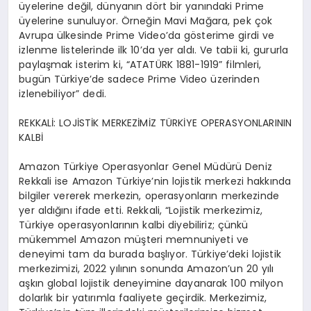
üyelerine değil, dünyanın dört bir yanındaki Prime
üyelerine sunuluyor. Örneğin Mavi Mağara, pek çok
Avrupa ülkesinde Prime Video’da gösterime girdi ve
izlenme listelerinde ilk 10’da yer aldı. Ve tabii ki, gururla
paylaşmak isterim ki, “ATATÜRK 1881-1919” filmleri,
bugün Türkiye’de sadece Prime Video üzerinden
izlenebiliyor” dedi.
REKKALİ: LOJİSTİK MERKEZİMİZ TÜRKİYE OPERASYONLARININ
KALBİ
Amazon Türkiye Operasyonlar Genel Müdürü Deniz
Rekkali ise Amazon Türkiye’nin lojistik merkezi hakkında
bilgiler vererek merkezin, operasyonların merkezinde
yer aldığını ifade etti. Rekkali, “Lojistik merkezimiz,
Türkiye operasyonlarının kalbi diyebiliriz; çünkü
mükemmel Amazon müşteri memnuniyeti ve
deneyimi tam da burada başlıyor. Türkiye’deki lojistik
merkezimizi, 2022 yılının sonunda Amazon’un 20 yılı
aşkın global lojistik deneyimine dayanarak 100 milyon
dolarlık bir yatırımla faaliyete geçirdik. Merkezimiz,