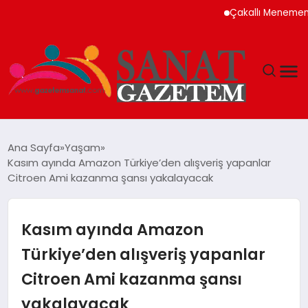
Çakallı Menemeni Neden
MAGAZIN
Ana Sayfa
Yaşam
Kasım ayında Amazon Türkiye’den alışveriş yapanlar
TEKNOLOJI
Citroen Ami kazanma şansı yakalayacak
SIYASET
Kasım ayında Amazon
SPOR
Türkiye’den alışveriş yapanlar
Citroen Ami kazanma şansı
YAŞAM
yakalayacak