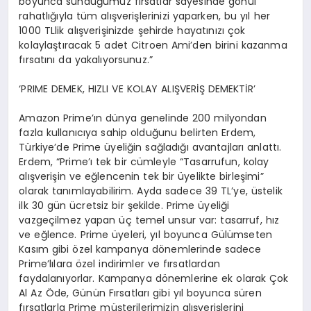
boyunca sunduğumuz fırsatlar sayesinde gönül
rahatlığıyla tüm alışverişlerinizi yaparken, bu yıl her
1000 TLlik alışverişinizde şehirde hayatınızı çok
kolaylaştıracak 5 adet Citroen Ami’den birini kazanma
fırsatını da yakalıyorsunuz.”
‘PRIME DEMEK, HIZLI VE KOLAY ALIŞVERİŞ DEMEKTİR’
Amazon Prime’ın dünya genelinde 200 milyondan
fazla kullanıcıya sahip olduğunu belirten Erdem,
Türkiye’de Prime üyeliğin sağladığı avantajları anlattı.
Erdem, “Prime’ı tek bir cümleyle “Tasarrufun, kolay
alışverişin ve eğlencenin tek bir üyelikte birleşimi”
olarak tanımlayabilirim. Ayda sadece 39 TL’ye, üstelik
ilk 30 gün ücretsiz bir şekilde. Prime üyeliği
vazgeçilmez yapan üç temel unsur var: tasarruf, hız
ve eğlence. Prime üyeleri, yıl boyunca Gülümseten
Kasım gibi özel kampanya dönemlerinde sadece
Prime’lılara özel indirimler ve fırsatlardan
faydalanıyorlar. Kampanya dönemlerine ek olarak Çok
Al Az Öde, Günün Fırsatları gibi yıl boyunca süren
fırsatlarla Prime müşterilerimizin alışverişlerini