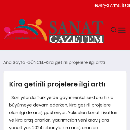
Derya Arms, İstanbul Pro
MAGAZIN
Ana Sayfa
GÜNCEL
Kira getirili projelere ilgi arttı
TEKNOLOJI
Kira getirili projelere ilgi arttı
SIYASET
Son yıllarda Türkiye’de gayrimenkul sektörü hızla
SPOR
büyümeye devam ederken, kira getirili projelere
olan ilgi de artış gösteriyor. Yükselen konut fiyatları
YAŞAM
ve kira artış oranları, yatırımcıları yeni arayışlara
yöneltiyor. 2024 itibarıyla kira artış oranları