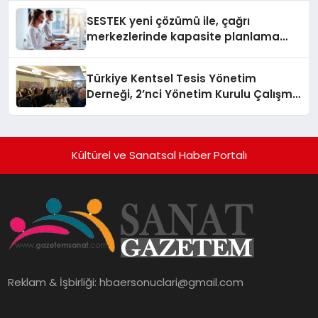
SESTEK yeni çözümü ile, çağrı
merkezlerinde kapasite planlama
verimliliğini 4 kat artırıyor
Türkiye Kentsel Tesis Yönetim
Derneği, 2’nci Yönetim Kurulu Çalışma
Kampı düzenlendi
Kültürel ve Sanatsal Haber Portalı
Reklam & İşbirliği:
hbaersonuclari@gmail.com