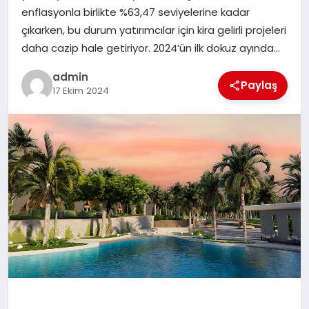
EKONOMI
enflasyonla birlikte %63,47 seviyelerine kadar
çıkarken, bu durum yatırımcılar için kira gelirli projeleri
SAĞLIK
daha cazip hale getiriyor. 2024’ün ilk dokuz ayında…
admin
DÜNYA
Paylaş
17 Ekim 2024
EĞITIM