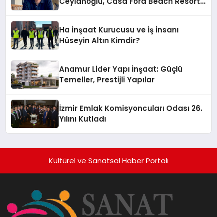
Ceylanoğlu, Casa Fora Beach Resort
Hotel’i Daha İleri Taşımaya Geldi!
Ha İnşaat Kurucusu ve İş İnsanı
Hüseyin Altın Kimdir?
Anamur Lider Yapı İnşaat: Güçlü
Temeller, Prestijli Yapılar
İzmir Emlak Komisyoncuları Odası 26.
Yılını Kutladı
Kültürel ve Sanatsal Haber Portalı