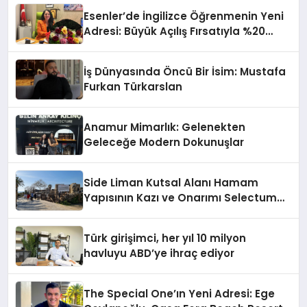
Esenler’de İngilizce Öğrenmenin Yeni
Adresi: Büyük Açılış Fırsatıyla %20
İndirim!
İş Dünyasında Öncü Bir İsim: Mustafa
Furkan Türkarslan
Anamur Mimarlık: Gelenekten
Geleceğe Modern Dokunuşlar
Side Liman Kutsal Alanı Hamam
Yapısının Kazı ve Onarımı Selectum
Hotels&Resorts’un da Katkılarıyla
Tamamlandı
Türk girişimci, her yıl 10 milyon
havluyu ABD’ye ihraç ediyor
The Special One’ın Yeni Adresi: Ege