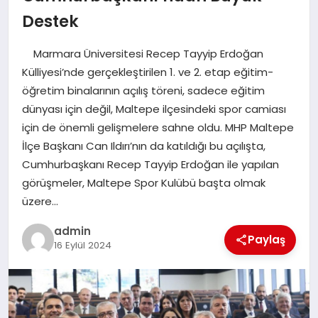
EKONOMI
Destek
SAĞLIK
Marmara Üniversitesi Recep Tayyip Erdoğan
Külliyesi’nde gerçekleştirilen 1. ve 2. etap eğitim-
DÜNYA
öğretim binalarının açılış töreni, sadece eğitim
dünyası için değil, Maltepe ilçesindeki spor camiası
EĞITIM
için de önemli gelişmelere sahne oldu. MHP Maltepe
İlçe Başkanı Can Ildırı’nın da katıldığı bu açılışta,
Cumhurbaşkanı Recep Tayyip Erdoğan ile yapılan
görüşmeler, Maltepe Spor Kulübü başta olmak
üzere…
admin
Paylaş
16 Eylül 2024