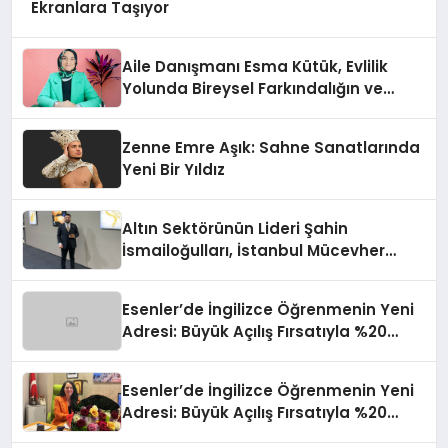
Ekranlara Taşıyor
Aile Danışmanı Esma Kütük, Evlilik
Yolunda Bireysel Farkındalığın ve
Sınırların Gücünü Anlatıyor
Zenne Emre Aşık: Sahne Sanatlarında
Yeni Bir Yıldız
Altın Sektörünün Lideri Şahin
İsmailoğulları, İstanbul Mücevher
Fuarı’nda Parladı ￼
Esenler’de İngilizce Öğrenmenin Yeni
Adresi: Büyük Açılış Fırsatıyla %20
İndirim!
Esenler’de İngilizce Öğrenmenin Yeni
Adresi: Büyük Açılış Fırsatıyla %20
İndirim!