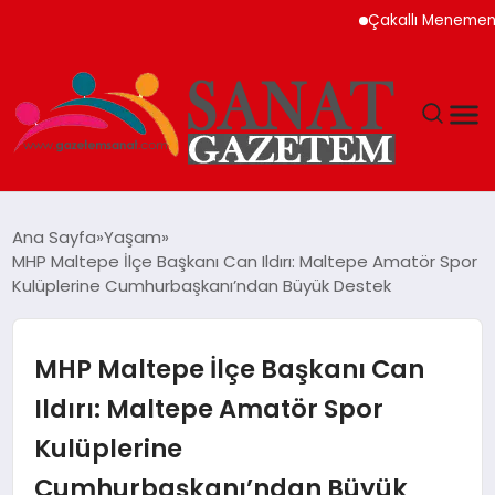
Çakallı Menemeni Nede
MAGAZIN
Ana Sayfa
Yaşam
MHP Maltepe İlçe Başkanı Can Ildırı: Maltepe Amatör Spor
TEKNOLOJI
Kulüplerine Cumhurbaşkanı’ndan Büyük Destek
SIYASET
MHP Maltepe İlçe Başkanı Can
SPOR
Ildırı: Maltepe Amatör Spor
Kulüplerine
YAŞAM
Cumhurbaşkanı’ndan Büyük