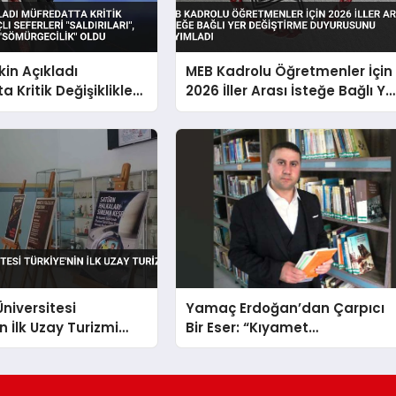
in Açıkladı
MEB Kadrolu Öğretmenler İçin
 Kritik Değişiklikler:
2026 İller Arası İsteğe Bağlı Ye
leri “Saldırıları”,
Değiştirme Duyurusunu
eşifler “Sömürgecilik”
Yayımladı
niversitesi
Yamaç Erdoğan’dan Çarpıcı
n İlk Uzay Turizmi
Bir Eser: “Kıyamet
şlattı
Aforizmaları”