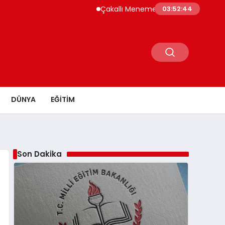
Çakallı Menemeni Neden Meşhur? Lezzetin
03:52:45
DÜNYA
EĞITIM
Son Dakika