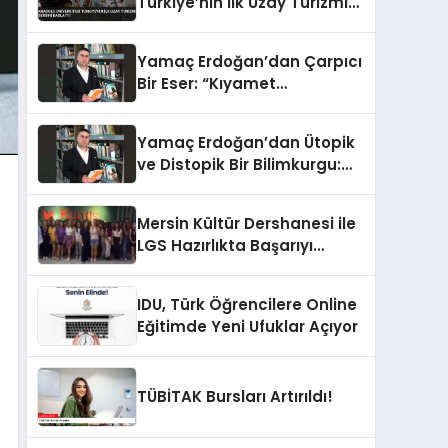
Türkiye’nin İlk Uzay Turizmi
Dersini Başlattı
Yamaç Erdoğan’dan Çarpıcı
Bir Eser: “Kıyamet
Aforizmaları”
Yamaç Erdoğan’dan Ütopik
ve Distopik Bir Bilimkurgu:
“Fezmonot”
Mersin Kültür Dershanesi ile
LGS Hazırlıkta Başarıyı
Yakalayın
IDU, Türk Öğrencilere Online
Eğitimde Yeni Ufuklar Açıyor
TÜBİTAK Bursları Artırıldı!