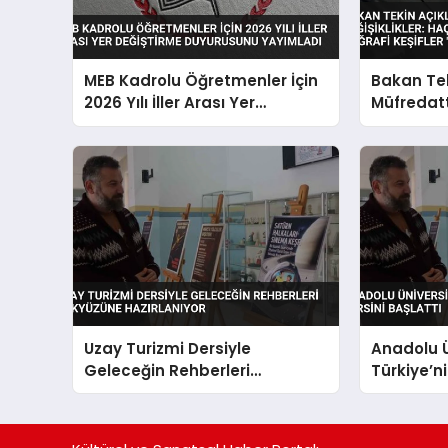
MEB Kadrolu Öğretmenler İçin
Bakan Tek
2026 Yılı İller Arası Yer
Müfredatta
Değiştirme Duyurusunu
Haçlı Sefer
Yayımladı
Coğrafi K
Oldu
Uzay Turizmi Dersiyle
Anadolu Ü
Geleceğin Rehberleri
Türkiye’ni
Gökyüzüne Hazırlanıyor
Dersini Ba