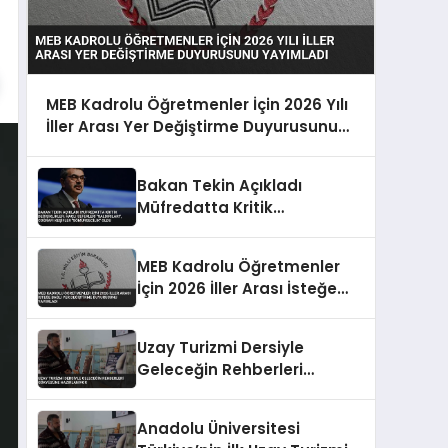
MEB Kadrolu Öğretmenler İçin 2026 Yılı
İller Arası Yer Değiştirme Duyurusunu
Yayımladı
Bakan Tekin Açıkladı
Müfredatta Kritik
Değişiklikler: Haçlı Seferleri
“Saldırıları”, Coğrafi Keşifler
MEB Kadrolu Öğretmenler
“Sömürgecilik” Oldu
İçin 2026 İller Arası İsteğe
Bağlı Yer Değiştirme
Duyurusunu Yayımladı
Uzay Turizmi Dersiyle
Geleceğin Rehberleri
Gökyüzüne Hazırlanıyor
Anadolu Üniversitesi