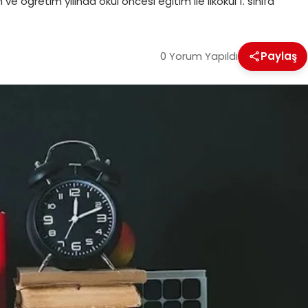
ğretim yılında okul öncesi eğitim ile ilkokul 1. sınıfa
0 Yorum Yapıldı
Paylaş