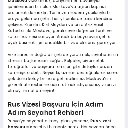
Moskova vize
almak, dünyanın en büyüleyici
şehirlerinden biri olan Moskova’ya açılan kapınızı
aralamak demektir. Tarihi ve modern yapılarıyla bir
araya gelen bu şehir, her yıl binlerce turisti kendine
çekiyor. Kremlin, Kızıl Meydan ve ünlü Aziz Vasil
Katedrali ile Moskova, görülmeye değer bir tarih ve
kültür hazinesi sunuyor. Ancak bu büyüleyici şehre
ayak basmak için öncelikle bir vize almanız gerekiyor.
Vize sürecini doğru bir şekilde yürütmek, seyahatinizin
stressiz başlamasını sağlar. Belgeler, biyometrik
fotoğraflar ve başvuru formları gibi detaylar bazen
karmaşık olabilir. Neyse ki, uzman desteği alarak süreci
çok daha kolay bir hale getirebilirsiniz. Moskova’nın
gizemli atmosferine adım atmak istiyorsanız, vizenizi
almayı ihmal etmeyin!
Rus Vizesi Başvuru İçin Adım
Adım Seyahat Rehberi
Rusya’ya seyahat etmeyi planlıyorsanız,
Rus vizesi
başvuru
sürecini iyi bilmeniz gerek. Her şeyden önce,