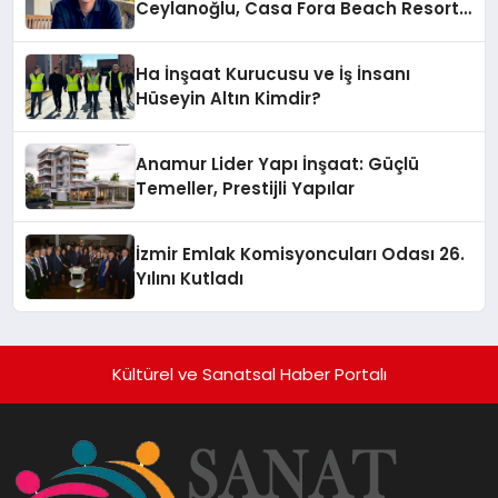
Ceylanoğlu, Casa Fora Beach Resort
Hotel’i Daha İleri Taşımaya Geldi!
Ha İnşaat Kurucusu ve İş İnsanı
Hüseyin Altın Kimdir?
Anamur Lider Yapı İnşaat: Güçlü
Temeller, Prestijli Yapılar
İzmir Emlak Komisyoncuları Odası 26.
Yılını Kutladı
Kültürel ve Sanatsal Haber Portalı