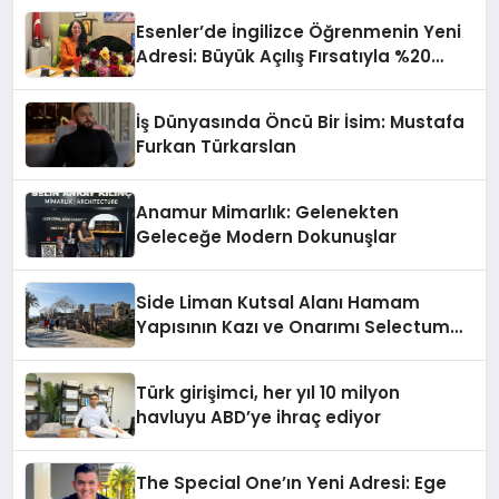
Esenler’de İngilizce Öğrenmenin Yeni
Adresi: Büyük Açılış Fırsatıyla %20
İndirim!
İş Dünyasında Öncü Bir İsim: Mustafa
Furkan Türkarslan
Anamur Mimarlık: Gelenekten
Geleceğe Modern Dokunuşlar
Side Liman Kutsal Alanı Hamam
Yapısının Kazı ve Onarımı Selectum
Hotels&Resorts’un da Katkılarıyla
Tamamlandı
Türk girişimci, her yıl 10 milyon
havluyu ABD’ye ihraç ediyor
The Special One’ın Yeni Adresi: Ege