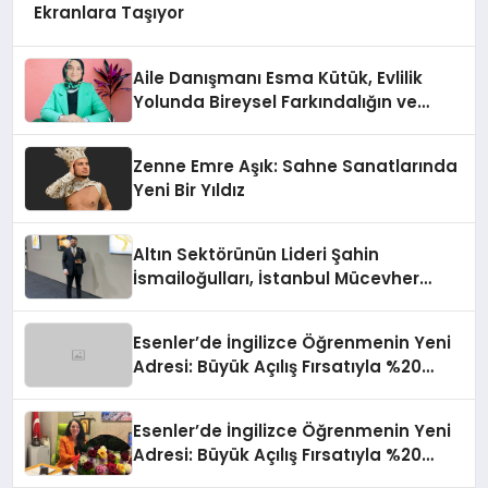
Ekranlara Taşıyor
Aile Danışmanı Esma Kütük, Evlilik
Yolunda Bireysel Farkındalığın ve
Sınırların Gücünü Anlatıyor
Zenne Emre Aşık: Sahne Sanatlarında
Yeni Bir Yıldız
Altın Sektörünün Lideri Şahin
İsmailoğulları, İstanbul Mücevher
Fuarı’nda Parladı ￼
Esenler’de İngilizce Öğrenmenin Yeni
Adresi: Büyük Açılış Fırsatıyla %20
İndirim!
Esenler’de İngilizce Öğrenmenin Yeni
Adresi: Büyük Açılış Fırsatıyla %20
İndirim!