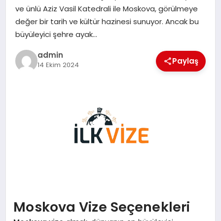
EKONOMI
ve ünlü Aziz Vasil Katedrali ile Moskova, görülmeye
değer bir tarih ve kültür hazinesi sunuyor. Ancak bu
SAĞLIK
büyüleyici şehre ayak…
admin
DÜNYA
Paylaş
14 Ekim 2024
EĞITIM
Moskova Vize Seçenekleri