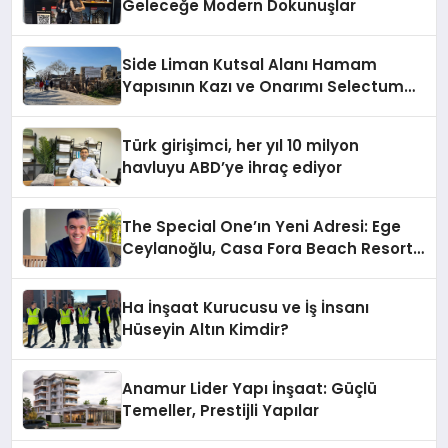
Geleceğe Modern Dokunuşlar
Side Liman Kutsal Alanı Hamam
Yapısının Kazı ve Onarımı Selectum
Hotels&Resorts’un da Katkılarıyla
Tamamlandı
Türk girişimci, her yıl 10 milyon
havluyu ABD’ye ihraç ediyor
The Special One’ın Yeni Adresi: Ege
Ceylanoğlu, Casa Fora Beach Resort
Hotel’i Daha İleri Taşımaya Geldi!
Ha İnşaat Kurucusu ve İş İnsanı
Hüseyin Altın Kimdir?
Anamur Lider Yapı İnşaat: Güçlü
Temeller, Prestijli Yapılar