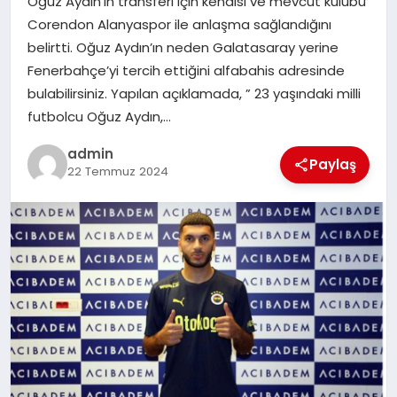
Oğuz Aydın’ın transferi için kendisi ve mevcut kulübü
EKONOMI
Corendon Alanyaspor ile anlaşma sağlandığını
belirtti. Oğuz Aydın’ın neden Galatasaray yerine
SAĞLIK
Fenerbahçe’yi tercih ettiğini alfabahis adresinde
bulabilirsiniz. Yapılan açıklamada, ” 23 yaşındaki milli
DÜNYA
futbolcu Oğuz Aydın,…
EĞITIM
admin
Paylaş
22 Temmuz 2024