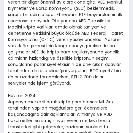
veren bir diğer önemli ay olarak öne çıktı. ABD Menkul
Kıymetler ve Borsa Komisyonu (SEC) beklenmedik,
sürpriz bir adımla spot Ethereum ETF başvurularının ilk
aşamasını onayladı. Öte yandan ABD Temsilciler
Meclisi kripto varlıkları emtia olarak tanıyan ve
denetleme yetkisini büyük ölçüde ABD Federal Ticaret
Komisyonu’na (CFTC) veren yasayı onayladı. Yasanın
yürürlüğe girmesi için Kongre onayı gerekse de bu
gelişmeler ABD’de kripto para regülasyonuna yönelik
adımların hızlandığı ve özellikle kriptonun seçim
sonuçlarına potansiyel etkisinin de öne çıkan adaylar
tarafından dikkate alındığını vurguladı. BTC ayı 67 bin
dolar üzerinde tamamlarken, ETH 3.700 dolar
seviyelerinde işlem görüyordu.
Haziran 2024
Japonya merkezli batık kripto para borsası Mt.Gox
tarafından yapılan mağdurlara geri ödemelere
başlanacağına dair açıklamalar, Almanya ve ABD
hükümetlerinin satış sinyali veren merkezi borsa
transferleri gibi gelişmeler, haziranın sonlarında