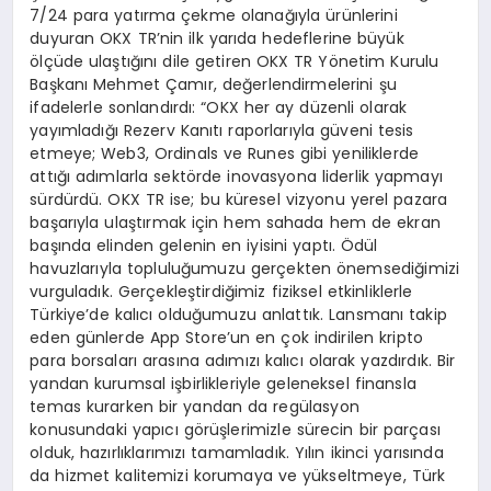
7/24 para yatırma çekme olanağıyla ürünlerini
duyuran OKX TR’nin ilk yarıda hedeflerine büyük
ölçüde ulaştığını dile getiren OKX TR Yönetim Kurulu
Başkanı Mehmet Çamır, değerlendirmelerini şu
ifadelerle sonlandırdı: “OKX her ay düzenli olarak
yayımladığı Rezerv Kanıtı raporlarıyla güveni tesis
etmeye; Web3, Ordinals ve Runes gibi yeniliklerde
attığı adımlarla sektörde inovasyona liderlik yapmayı
sürdürdü. OKX TR ise; bu küresel vizyonu yerel pazara
başarıyla ulaştırmak için hem sahada hem de ekran
başında elinden gelenin en iyisini yaptı. Ödül
havuzlarıyla topluluğumuzu gerçekten önemsediğimizi
vurguladık. Gerçekleştirdiğimiz fiziksel etkinliklerle
Türkiye’de kalıcı olduğumuzu anlattık. Lansmanı takip
eden günlerde App Store’un en çok indirilen kripto
para borsaları arasına adımızı kalıcı olarak yazdırdık. Bir
yandan kurumsal işbirlikleriyle geleneksel finansla
temas kurarken bir yandan da regülasyon
konusundaki yapıcı görüşlerimizle sürecin bir parçası
olduk, hazırlıklarımızı tamamladık. Yılın ikinci yarısında
da hizmet kalitemizi korumaya ve yükseltmeye, Türk