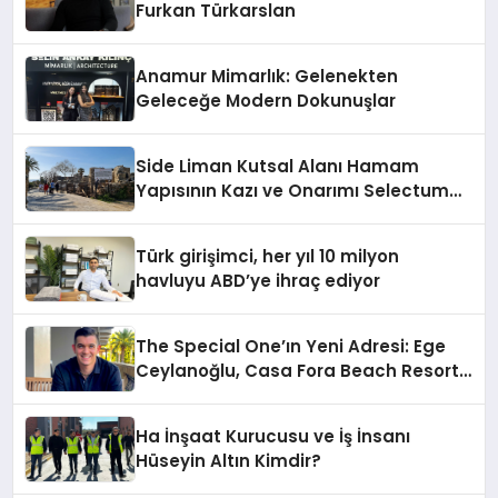
Furkan Türkarslan
Anamur Mimarlık: Gelenekten
Geleceğe Modern Dokunuşlar
Side Liman Kutsal Alanı Hamam
Yapısının Kazı ve Onarımı Selectum
Hotels&Resorts’un da Katkılarıyla
Tamamlandı
Türk girişimci, her yıl 10 milyon
havluyu ABD’ye ihraç ediyor
The Special One’ın Yeni Adresi: Ege
Ceylanoğlu, Casa Fora Beach Resort
Hotel’i Daha İleri Taşımaya Geldi!
Ha İnşaat Kurucusu ve İş İnsanı
Hüseyin Altın Kimdir?