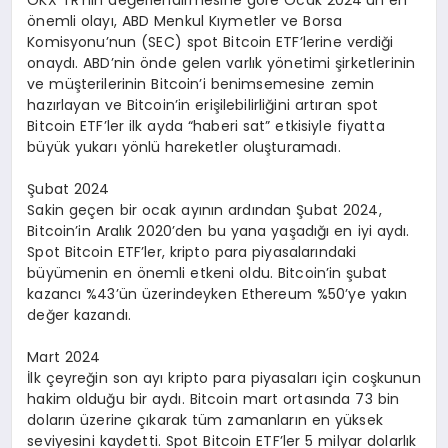
OKX TR’nin değerlendirmesine göre Ocak 2024’ün en
önemli olayı, ABD Menkul Kıymetler ve Borsa
Komisyonu’nun (SEC) spot Bitcoin ETF’lerine verdiği
onaydı. ABD’nin önde gelen varlık yönetimi şirketlerinin
ve müşterilerinin Bitcoin’i benimsemesine zemin
hazırlayan ve Bitcoin’in erişilebilirliğini artıran spot
Bitcoin ETF’ler ilk ayda “haberi sat” etkisiyle fiyatta
büyük yukarı yönlü hareketler oluşturamadı.
Şubat 2024
Sakin geçen bir ocak ayının ardından Şubat 2024,
Bitcoin’in Aralık 2020’den bu yana yaşadığı en iyi aydı.
Spot Bitcoin ETF’ler, kripto para piyasalarındaki
büyümenin en önemli etkeni oldu. Bitcoin’in şubat
kazancı %43’ün üzerindeyken Ethereum %50’ye yakın
değer kazandı.
Mart 2024
İlk çeyreğin son ayı kripto para piyasaları için coşkunun
hakim olduğu bir aydı. Bitcoin mart ortasında 73 bin
doların üzerine çıkarak tüm zamanların en yüksek
seviyesini kaydetti. Spot Bitcoin ETF’ler 5 milyar dolarlık