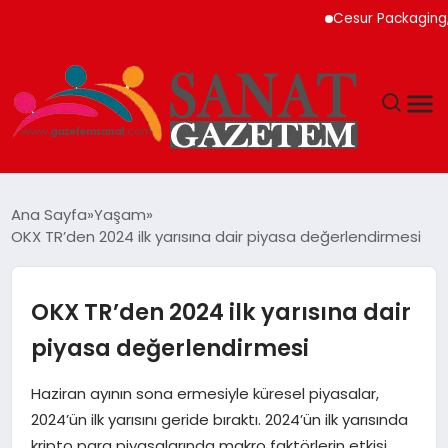
Cesur Packaging, Mısır’
MAGAZIN
Ana Sayfa
Yaşam
OKX TR’den 2024 ilk yarısına dair piyasa değerlendirmesi
TEKNOLOJI
SIYASET
OKX TR’den 2024 ilk yarısına dair
piyasa değerlendirmesi
SPOR
Haziran ayının sona ermesiyle küresel piyasalar,
YAŞAM
2024’ün ilk yarısını geride bıraktı. 2024’ün ilk yarısında
kripto para piyasalarında makro faktörlerin etkisi