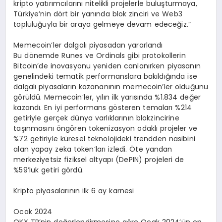
kripto yatırımcılarını nitelikli projelerle buluşturmaya,
Türkiye’nin dört bir yanında blok zinciri ve Web3
topluluğuyla bir araya gelmeye devam edeceğiz.”
Memecoin’ler dalgalı piyasadan yararlandı
Bu dönemde Runes ve Ordinals gibi protokollerin
Bitcoin’de inovasyonu yeniden canlanırken piyasanın
genelindeki tematik performanslara bakıldığında ise
dalgalı piyasaların kazananının memecoin’ler olduğunu
görüldü. Memecoin’ler, yılın ilk yarısında %1.834 değer
kazandı. En iyi performans gösteren temaları %214
getiriyle gerçek dünya varlıklarının blokzincirine
taşınmasını öngören tokenizasyon odaklı projeler ve
%72 getiriyle küresel teknolojideki trendden nasibini
alan yapay zeka token’ları izledi. Öte yandan
merkeziyetsiz fiziksel altyapı (DePIN) projeleri de
%59’luk getiri gördü.
Kripto piyasalarının ilk 6 ay karnesi
Ocak 2024