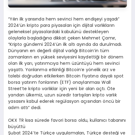
“Yılın ilk yarısında hem sevinci hem endişeyi yaşadı”
2024’ün kripto para piyasaları için dijital varlıkların
geleneksel piyasalardaki kabulünü destekleyen
olaylarla başladığına dikkat çeken Mehmet Çamır,
“Kripto gündemi 2024’ün ilk altı ayında da durulmadı.
Dünyanın en değerli dijital varlığı Bitcoin’in tüm
zamanların en yüksek seviyesini kaydettiği bir dönem
olan ilk yarı, yatırımcıya hem üzüntüyü hem sevinci
yaşattı. Yarılanma etkinliği Bitcoin’e yönelik arz ve
talebi doğrudan etkilerken Bitcoin fiyatına dayalı spot
borsa yatırım fonlarının (ETF) onaylanması Wall
Street’te kripto varlıklar için yeni bir alan açtı. Öte
yandan ülkemiz, uzun süredir tartışılan kripto varlık
yasasını kabul ederek regülasyon açısından öncü bir
adım attı” dedi.
OKX TR kısa sürede favori borsa oldu, kullanıcı tabanını
büyüttü
Şubat 2024’te Türkçe uygulamaları, Türkçe desteği ve