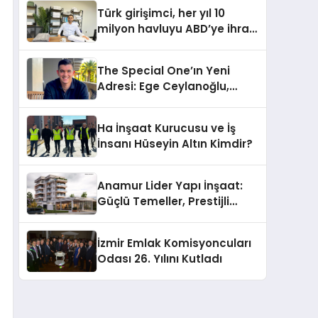
Hotels&Resorts’un da
Türk girişimci, her yıl 10
Katkılarıyla Tamamlandı
milyon havluyu ABD’ye ihraç
ediyor
The Special One’ın Yeni
Adresi: Ege Ceylanoğlu,
Casa Fora Beach Resort
Hotel’i Daha İleri Taşımaya
Ha İnşaat Kurucusu ve İş
Geldi!
İnsanı Hüseyin Altın Kimdir?
Anamur Lider Yapı İnşaat:
Güçlü Temeller, Prestijli
Yapılar
İzmir Emlak Komisyoncuları
Odası 26. Yılını Kutladı