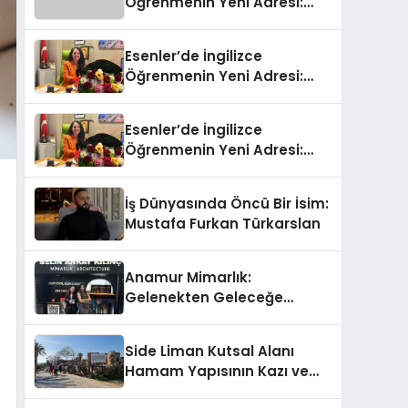
Öğrenmenin Yeni Adresi:
Büyük Açılış Fırsatıyla %20
İndirim!
Esenler’de İngilizce
Öğrenmenin Yeni Adresi:
Büyük Açılış Fırsatıyla %20
İndirim!
Esenler’de İngilizce
Öğrenmenin Yeni Adresi:
Büyük Açılış Fırsatıyla %20
İndirim!
İş Dünyasında Öncü Bir İsim:
Mustafa Furkan Türkarslan
Anamur Mimarlık:
Gelenekten Geleceğe
Modern Dokunuşlar
Side Liman Kutsal Alanı
Hamam Yapısının Kazı ve
Onarımı Selectum