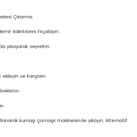
ekesi Çıkarma:
mir kalıntılarını fırçalayın.
da yıkayarak seyreltin.
kleyin ve karıştırın.
bekletin.
n.
 kullanarak kumaşı çamaşır makinesinde yıkayın. Alternatif