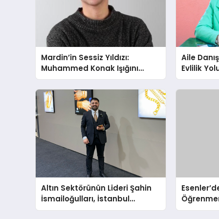
Mardin’in Sessiz Yıldızı:
Aile Danı
Muhammed Konak Işığını
Evlilik Yo
Ekranlara Taşıyor
Farkındalı
Gücünü A
Altın Sektörünün Lideri Şahin
Esenler’de
İsmailoğulları, İstanbul
Öğrenmen
Mücevher Fuarı’nda Parladı ￼
Büyük Açıl