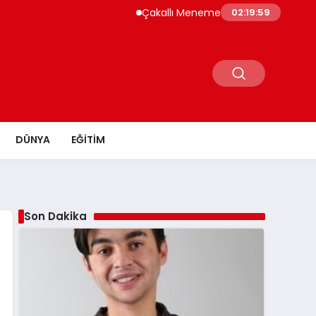
Çakallı Menemeni Neden Meşhur? Lezzetinin 
02:20:00
DÜNYA
EĞITIM
Son Dakika