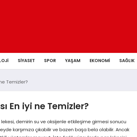
LOJI
SIYASET
SPOR
YAŞAM
EKONOMI
SAĞLIK
i ne Temizler?
sı En iyi ne Temizler?
as lekesi, demirin su ve oksijenle etkileşime girmesi sonucu
yüzeyde karşımıza çıkabilir ve bazen başa bela olabilir. Ancak