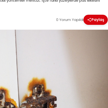
tkili yöntemler mevcut. İşte farklı yüzeylerde pas lekesini
0 Yorum Yapıldı
Paylaş