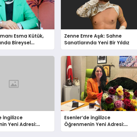
şmanı Esma Kütük,
Zenne Emre Aşık: Sahne
lunda Bireysel
Sanatlarında Yeni Bir Yıldız
ğın ve Sınırların
nlatıyor
 İngilizce
Esenler’de İngilizce
in Yeni Adresi:
Öğrenmenin Yeni Adresi:
ış Fırsatıyla %20
Büyük Açılış Fırsatıyla %20