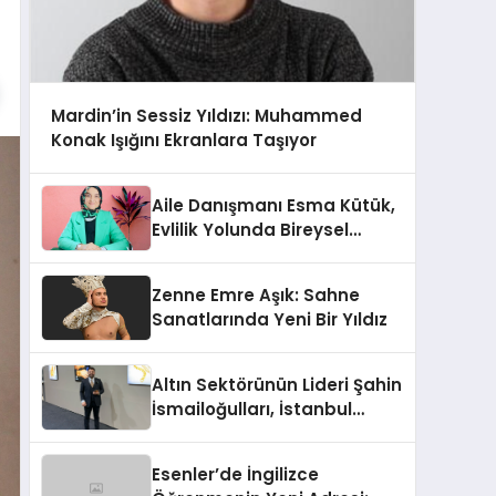
Mardin’in Sessiz Yıldızı: Muhammed
Konak Işığını Ekranlara Taşıyor
Aile Danışmanı Esma Kütük,
Evlilik Yolunda Bireysel
Farkındalığın ve Sınırların
Gücünü Anlatıyor
Zenne Emre Aşık: Sahne
Sanatlarında Yeni Bir Yıldız
Altın Sektörünün Lideri Şahin
İsmailoğulları, İstanbul
Mücevher Fuarı’nda Parladı ￼
Esenler’de İngilizce