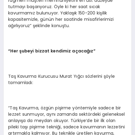
rağmen müşteri memnuniyetini en üst düzeyde
tutmayı başarıyoruz. Öyle ki her saat sıcak
kavurmamız bulunuyor. Yaklaşık 150-200 kişilik
kapasitemizle, günün her saatinde misafirlerimizi
ağırlıyoruz” şeklinde konuştu.
“Her
şubeyi bizzat kendimiz açacağız
”
Taş Kavurma Kurucusu Murat Yığcı sözlerini şöyle
tamamladı:
“Taş Kavurma, özgün pişirme yöntemiyle sadece bir
lezzet sunmuyor, aynı zamanda sektördeki geleneksel
anlayışa da meydan okuyor. Türkiye’de bir ilk olan
pileki taşı pişirme tekniği, sadece kavurmanın lezzetini
artırmakla kalmıyor. Bu teknikle üretilen kavurma,