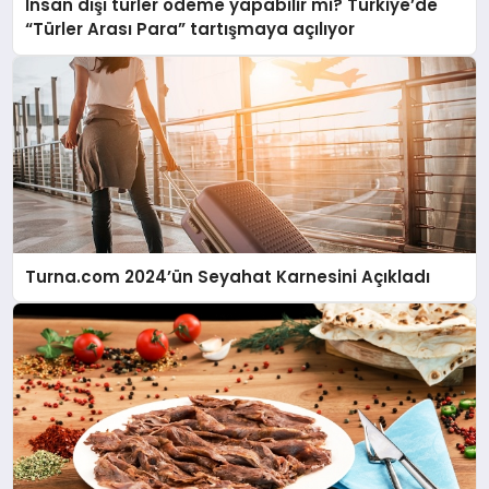
İnsan dışı türler ödeme yapabilir mi? Türkiye’de
“Türler Arası Para” tartışmaya açılıyor
Turna.com 2024’ün Seyahat Karnesini Açıkladı