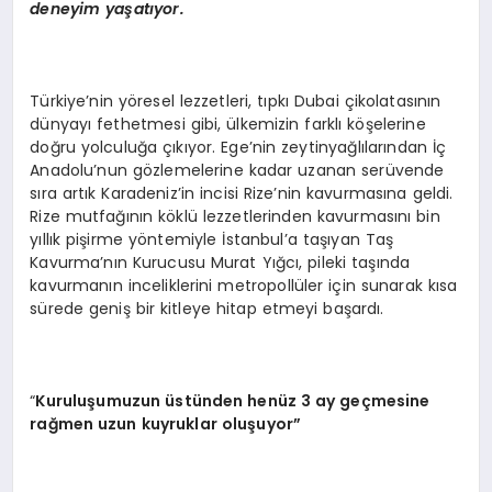
deneyim yaşatıyor.
Türkiye’nin yöresel lezzetleri, tıpkı Dubai çikolatasının
dünyayı fethetmesi gibi, ülkemizin farklı köşelerine
doğru yolculuğa çıkıyor. Ege’nin zeytinyağlılarından İç
Anadolu’nun gözlemelerine kadar uzanan serüvende
sıra artık Karadeniz’in incisi Rize’nin kavurmasına geldi.
Rize mutfağının köklü lezzetlerinden kavurmasını bin
yıllık pişirme yöntemiyle İstanbul’a taşıyan Taş
Kavurma’nın Kurucusu Murat Yığcı, pileki taşında
kavurmanın inceliklerini metropollüler için sunarak kısa
sürede geniş bir kitleye hitap etmeyi başardı.
“
Kuruluşumuzun üstü
nden hen
üz 3 ay geçmesine
rağmen uzun kuyruklar oluşuyor”