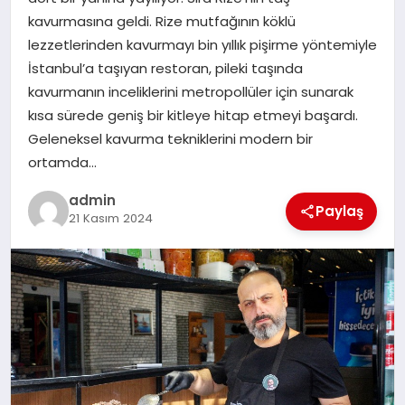
EKONOMI
kavurmasına geldi. Rize mutfağının köklü
lezzetlerinden kavurmayı bin yıllık pişirme yöntemiyle
SAĞLIK
İstanbul’a taşıyan restoran, pileki taşında
kavurmanın inceliklerini metropollüler için sunarak
DÜNYA
kısa sürede geniş bir kitleye hitap etmeyi başardı.
Geleneksel kavurma tekniklerini modern bir
EĞITIM
ortamda…
admin
Paylaş
21 Kasım 2024