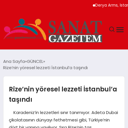
Derya Arms, İstanbul Pro
MAGAZIN
Ana Sayfa
GÜNCEL
Rize’nin yöresel lezzeti İstanbul’a taşındı
TEKNOLOJI
SIYASET
Rize’nin yöresel lezzeti İstanbul’a
taşındı
SPOR
Karadeniz’in lezzetleri sınır tanımıyor. Adeta Dubai
YAŞAM
çikolatasının dünyayı fethetmesi gibi, Türkiye’nin
dört bir yanına yayılıyor. Sıra Rize’nin taş