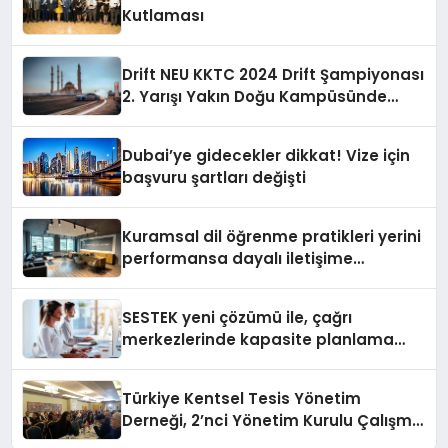
Kutlaması
Drift NEU KKTC 2024 Drift Şampiyonası
2. Yarışı Yakın Doğu Kampüsünde
Gerçekleştirildi
Dubai’ye gidecekler dikkat! Vize için
başvuru şartları değişti
Kuramsal dil öğrenme pratikleri yerini
performansa dayalı iletişime
bırakıyor
SESTEK yeni çözümü ile, çağrı
merkezlerinde kapasite planlama
verimliliğini 4 kat artırıyor
Türkiye Kentsel Tesis Yönetim
Derneği, 2’nci Yönetim Kurulu Çalışma
Kampı düzenlendi