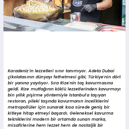
Karadeniz
’
in lezzetleri sınır tanımıyor. Adeta Dubai
çikolatasını
n d
ünyayı fethetmesi gibi, Türkiye
’
nin d
ö
rt
bir yanına yayılıyor. Sıra Rize
’
nin taş kavurmasına
geldi. Rize mutfağının k
ö
klü lezzetlerinden kavurmayı
bin yıllı
k pi
şirme y
ö
ntemiyle İstanbul
’
a taşıyan
restoran, pileki taşında kavurmanın inceliklerini
metropollüler için sunarak kısa sürede geniş bir
kitleye hitap etmeyi başardı. Geleneksel kavurma
tekniklerini modern bir ortamda sunan marka,
misafirlerine hem lezzet hem de nostaljik bir