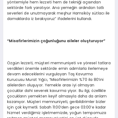
yöntemiyle hem lezzeti hem de tekniği açısından
sektörde fark yaratıyor. Ana yemeğin ardından tatlı
severleri de unutmayarak meşhur Hamsiköy sütlacı ile
damaklarda iz bırakıyoruz” ifadelerini kullandı.
“Misafirlerimizin çoğunluğunu aileler oluşturuyor”
Özgün lezzeti, müşteri memnuniyeti ve yöresel tatlara
verdikleri önemle sektörde emin adımlarla ilerlemeye
devam edeceklerini vurgulayan Taş Kavurma
Kurucusu Murat Yığcı, “Misafirlerimizin %70 ila 80’ini
ailelerden oluşuyor. Yemekle arası iyi olmayan
çocuklar dahi severek kavurma yiyor. Bu ilgi, özellikle
çocukların yemekten keyif almasıyla daha da anlam
kazanıyor. Müşteri memnuniyeti, geribildirimler bizler
için çok kıymetli. Sabah 11:00’den gece 03:00’e kadar
hizmet verdiğimiz işletmemizde, yoğun tempomuza