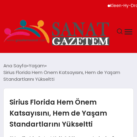
Kleen-Hy-Dro-Gen In
MAGAZIN
Ana Sayfa
Yaşam
Sirius Florida Hem Önem Katsayısını, Hem de Yaşam
TEKNOLOJI
Standartlarını Yükseltti
SIYASET
Sirius Florida Hem Önem
SPOR
Katsayısını, Hem de Yaşam
Standartlarını Yükseltti
YAŞAM