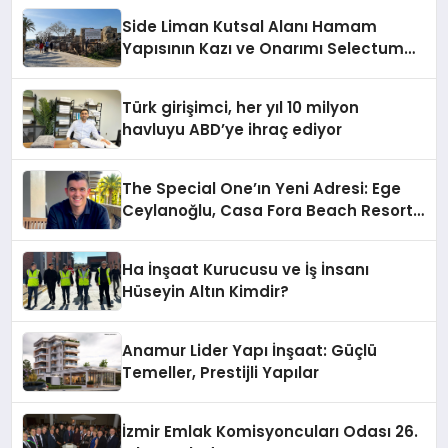
Side Liman Kutsal Alanı Hamam
Yapısının Kazı ve Onarımı Selectum
Hotels&Resorts’un da Katkılarıyla
Tamamlandı
Türk girişimci, her yıl 10 milyon
havluyu ABD’ye ihraç ediyor
The Special One’ın Yeni Adresi: Ege
Ceylanoğlu, Casa Fora Beach Resort
Hotel’i Daha İleri Taşımaya Geldi!
Ha İnşaat Kurucusu ve İş İnsanı
Hüseyin Altın Kimdir?
Anamur Lider Yapı İnşaat: Güçlü
Temeller, Prestijli Yapılar
İzmir Emlak Komisyoncuları Odası 26.