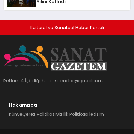
Yılını Kutladı
Kültürel ve Sanatsal Haber Portalı
Reklam & İşbirliği:
hbaersonuclari@gmail.com
Hakkımızda
Künye
Çerez Politikası
Gizlilik Politikası
İletişim