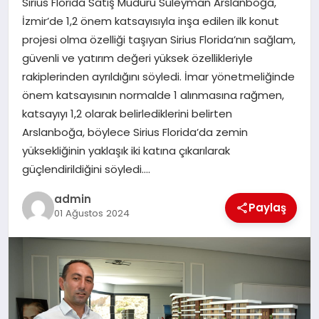
Sirius Florida Satış Müdürü Süleyman Arslanboğa,
EKONOMI
İzmir’de 1,2 önem katsayısıyla inşa edilen ilk konut
projesi olma özelliği taşıyan Sirius Florida’nın sağlam,
SAĞLIK
güvenli ve yatırım değeri yüksek özellikleriyle
rakiplerinden ayrıldığını söyledi. İmar yönetmeliğinde
DÜNYA
önem katsayısının normalde 1 alınmasına rağmen,
katsayıyı 1,2 olarak belirlediklerini belirten
EĞITIM
Arslanboğa, böylece Sirius Florida’da zemin
yüksekliğinin yaklaşık iki katına çıkarılarak
güçlendirildiğini söyledi….
admin
Paylaş
01 Ağustos 2024