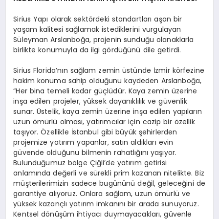
Sirius Yapı olarak sektördeki standartları aşan bir
yaşam kalitesi sağlamak istediklerini vurgulayan
Süleyman Arslanboğa, projenin sunduğu olanaklarla
birlikte konumuyla da ilgi gördüğünü dile getirdi.
Sirius Florida’nın sağlam zemin üstünde İzmir körfezine
hakim konuma sahip olduğunu kaydeden Arslanboğa,
“Her bina temeli kadar güçlüdür. Kaya zemin üzerine
inşa edilen projeler, yüksek dayanıklılık ve güvenlik
sunar. Üstelik, kaya zemin üzerine inşa edilen yapıların
uzun ömürlü olması, yatırımcılar için cazip bir özellik
taşıyor. Özellikle İstanbul gibi büyük şehirlerden
projemize yatırım yapanlar, satın aldıkları evin
güvende olduğunu bilmenin rahatlığını yaşıyor.
Bulunduğumuz bölge Çiğli’de yatırım getirisi
anlamında değerli ve sürekli prim kazanan nitelikte. Biz
müşterilerimizin sadece bugününü değil, geleceğini de
garantiye alıyoruz. Onlara sağlam, uzun ömürlü ve
yüksek kazançlı yatırım imkanını bir arada sunuyoruz.
Kentsel dönüşüm ihtiyacı duymayacakları, güvenle