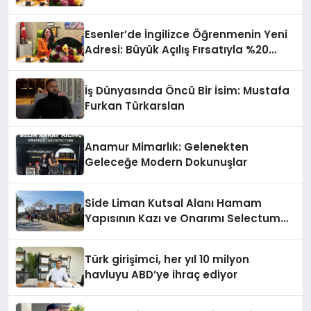
İndirim!
Esenler’de İngilizce Öğrenmenin Yeni
Adresi: Büyük Açılış Fırsatıyla %20
İndirim!
İş Dünyasında Öncü Bir İsim: Mustafa
Furkan Türkarslan
Anamur Mimarlık: Gelenekten
Geleceğe Modern Dokunuşlar
Side Liman Kutsal Alanı Hamam
Yapısının Kazı ve Onarımı Selectum
Hotels&Resorts’un da Katkılarıyla
Tamamlandı
Türk girişimci, her yıl 10 milyon
havluyu ABD’ye ihraç ediyor