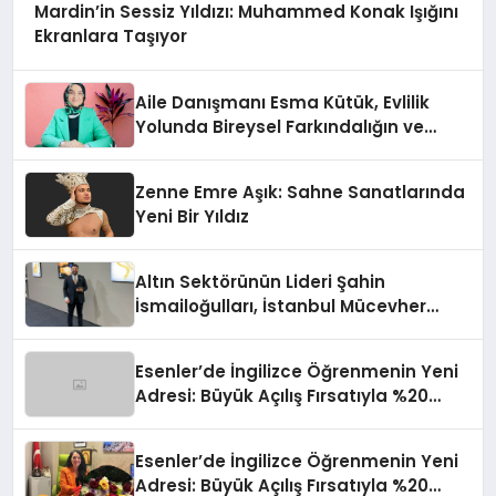
Mardin’in Sessiz Yıldızı: Muhammed Konak Işığını
Ekranlara Taşıyor
Aile Danışmanı Esma Kütük, Evlilik
Yolunda Bireysel Farkındalığın ve
Sınırların Gücünü Anlatıyor
Zenne Emre Aşık: Sahne Sanatlarında
Yeni Bir Yıldız
Altın Sektörünün Lideri Şahin
İsmailoğulları, İstanbul Mücevher
Fuarı’nda Parladı ￼
Esenler’de İngilizce Öğrenmenin Yeni
Adresi: Büyük Açılış Fırsatıyla %20
İndirim!
Esenler’de İngilizce Öğrenmenin Yeni
Adresi: Büyük Açılış Fırsatıyla %20