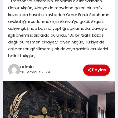
Trabzon ve Ankara’nın tanınmış avukatlarından
EKONOMI
Elanur Akgün, Alanya’da meydana gelen bir trafik
kazasında hayatını kaybeden Ömer Faruk Saruhan’ın
SAĞLIK
avukatlığını üstlenmek için Alanya’ya geldi. Akgün,
adliye çıkışında basına yaptığı açıklamada, davayla
DÜNYA
ilgili önemli iddialarda bulundu. “Bu bir trafik kazası
değil, bu resmen cinayet,” diyen Akgün, Türkiye’de
EĞITIM
eşi benzeri görülmemiş bir davaya şahitlik ettiklerini
belirtti. Akgün,…
admin
Paylaş
20 Temmuz 2024