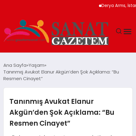
Derya Arms, İstanbul Pr
MAGAZIN
Ana Sayfa
Yaşam
Tanınmış Avukat Elanur Akgün’den Şok Açıklama: “Bu
TEKNOLOJI
Resmen Cinayet”
SIYASET
Tanınmış Avukat Elanur
SPOR
Akgün’den Şok Açıklama: “Bu
Resmen Cinayet”
YAŞAM