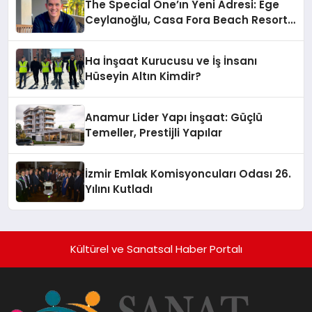
The Special One’ın Yeni Adresi: Ege
Ceylanoğlu, Casa Fora Beach Resort
Hotel’i Daha İleri Taşımaya Geldi!
Ha İnşaat Kurucusu ve İş İnsanı
Hüseyin Altın Kimdir?
Anamur Lider Yapı İnşaat: Güçlü
Temeller, Prestijli Yapılar
İzmir Emlak Komisyoncuları Odası 26.
Yılını Kutladı
Kültürel ve Sanatsal Haber Portalı