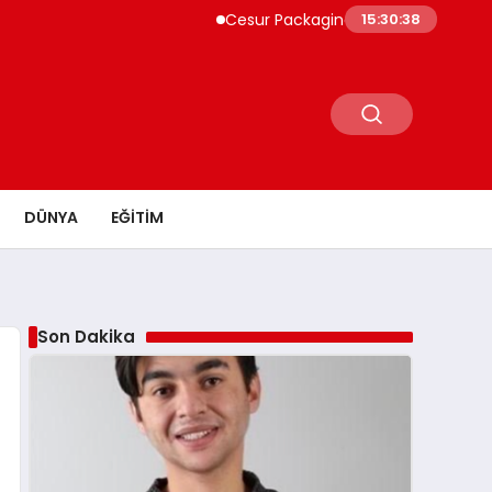
Cesur Packaging, Mısır’daki Üretim Üssü
15:30:39
DÜNYA
EĞITIM
Son Dakika