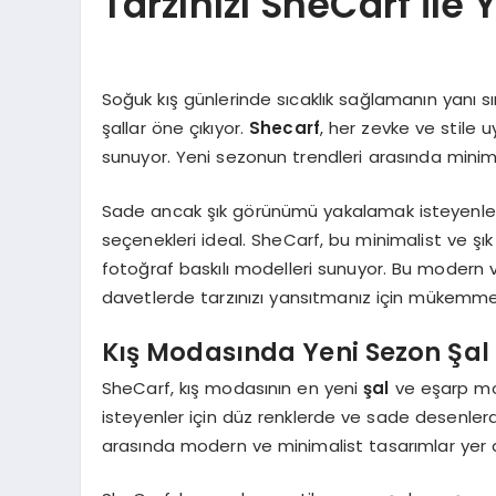
Tarzınızı SheCarf İle 
Soğuk kış günlerinde sıcaklık sağlamanın yanı s
şallar öne çıkıyor.
Shecarf
, her zevke ve stile 
sunuyor. Yeni sezonun trendleri arasında minima
Sade ancak şık görünümü yakalamak isteyenler
seçenekleri ideal. SheCarf, bu minimalist ve şı
fotoğraf baskılı modelleri sunuyor. Bu modern 
davetlerde tarzınızı yansıtmanız için mükemme
Kış Modasında Yeni Sezon Şal
SheCarf, kış modasının en yeni
şal
ve eşarp mo
isteyenler için düz renklerde ve sade desenlerd
arasında modern ve minimalist tasarımlar yer a