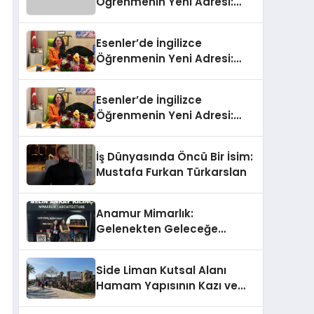
Öğrenmenin Yeni Adresi:
Büyük Açılış Fırsatıyla %20
İndirim!
Esenler’de İngilizce
Öğrenmenin Yeni Adresi:
Büyük Açılış Fırsatıyla %20
İndirim!
Esenler’de İngilizce
Öğrenmenin Yeni Adresi:
Büyük Açılış Fırsatıyla %20
İndirim!
İş Dünyasında Öncü Bir İsim:
Mustafa Furkan Türkarslan
Anamur Mimarlık:
Gelenekten Geleceğe
Modern Dokunuşlar
Side Liman Kutsal Alanı
Hamam Yapısının Kazı ve
Onarımı Selectum