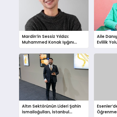
Mardin’in Sessiz Yıldızı:
Aile Danı
Muhammed Konak Işığını
Evlilik Yo
Ekranlara Taşıyor
Farkındalı
Gücünü A
Altın Sektörünün Lideri Şahin
Esenler’de
İsmailoğulları, İstanbul
Öğrenmen