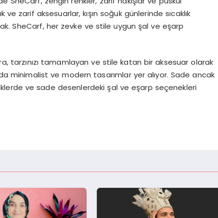
de SheCarf, zengin renkler, zarif nakışlar ve püskül
k ve zarif aksesuarlar, kışın soğuk günlerinde sıcaklık
ak. SheCarf, her zevke ve stile uygun şal ve eşarp
ıra, tarzınızı tamamlayan ve stile katan bir aksesuar olarak
ında minimalist ve modern tasarımlar yer alıyor. Sade ancak
nklerde ve sade desenlerdeki şal ve eşarp seçenekleri