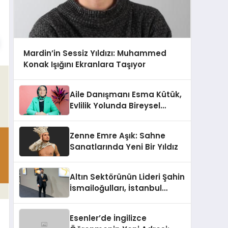
Mardin’in Sessiz Yıldızı: Muhammed
Konak Işığını Ekranlara Taşıyor
Aile Danışmanı Esma Kütük,
Evlilik Yolunda Bireysel
Farkındalığın ve Sınırların
Gücünü Anlatıyor
Zenne Emre Aşık: Sahne
Sanatlarında Yeni Bir Yıldız
Altın Sektörünün Lideri Şahin
İsmailoğulları, İstanbul
Mücevher Fuarı’nda Parladı ￼
Esenler’de İngilizce