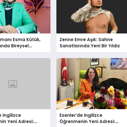
şmanı Esma Kütük,
Zenne Emre Aşık: Sahne
lunda Bireysel
Sanatlarında Yeni Bir Yıldız
ğın ve Sınırların
nlatıyor
 İngilizce
Esenler’de İngilizce
in Yeni Adresi:
Öğrenmenin Yeni Adresi: