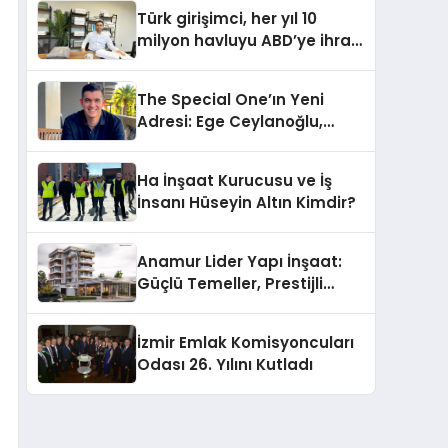
Hotels&Resorts’un da
Türk girişimci, her yıl 10
Katkılarıyla Tamamlandı
milyon havluyu ABD’ye ihraç
ediyor
The Special One’ın Yeni
Adresi: Ege Ceylanoğlu,
Casa Fora Beach Resort
Hotel’i Daha İleri Taşımaya
Ha İnşaat Kurucusu ve İş
Geldi!
İnsanı Hüseyin Altın Kimdir?
Anamur Lider Yapı İnşaat:
Güçlü Temeller, Prestijli
Yapılar
İzmir Emlak Komisyoncuları
Odası 26. Yılını Kutladı