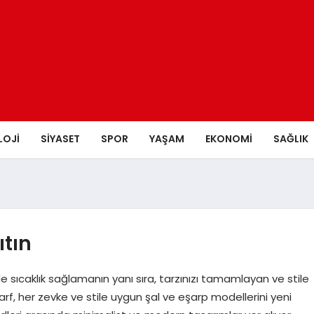
LOJI
SIYASET
SPOR
YAŞAM
EKONOMI
SAĞLIK
ıtın
e sıcaklık sağlamanın yanı sıra, tarzınızı tamamlayan ve stile
arf, her zevke ve stile uygun şal ve eşarp modellerini yeni