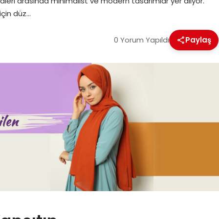
leri arasında minimalist ve modern tasarımlar yer alıyor.
için düz…
0 Yorum Yapıldı
Paylaş