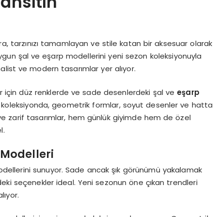
Yansıtın
ıra, tarzınızı tamamlayan ve stile katan bir aksesuar olarak
uygun şal ve eşarp modellerini yeni sezon koleksiyonuyla
list ve modern tasarımlar yer alıyor.
 için düz renklerde ve sade desenlerdeki şal ve
eşarp
k koleksiyonda, geometrik formlar, soyut desenler ve hatta
ve zarif tasarımlar, hem günlük giyimde hem de özel
l.
 Modelleri
dellerini sunuyor. Sade ancak şık görünümü yakalamak
eki seçenekler ideal. Yeni sezonun öne çıkan trendleri
lıyor.