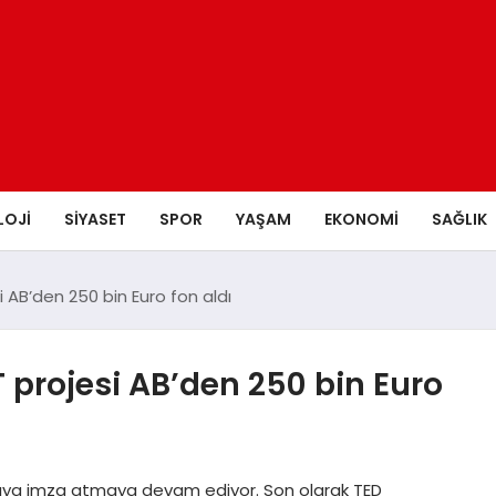
LOJI
SIYASET
SPOR
YAŞAM
EKONOMI
SAĞLIK
i AB’den 250 bin Euro fon aldı
T projesi AB’den 250 bin Euro
rıya imza atmaya devam ediyor. Son olarak TED