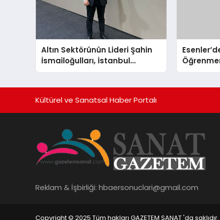
Altın Sektörünün Lideri Şahin
Esenler’de
İsmailoğulları, İstanbul
Öğrenmen
Mücevher Fuarı’nda Parladı ￼
Büyük Açıl
İndirim!
Kültürel ve Sanatsal Haber Portalı
Reklam & İşbirliği:
hbaersonuclari@gmail.com
Copyright © 2025 Tüm hakları GAZETEM SANAT 'da saklıdır.