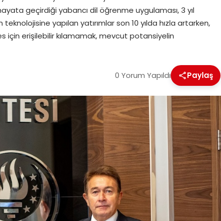
la hayata geçirdiği yabancı dil öğrenme uygulaması, 3 yıl
 teknolojisine yapılan yatırımlar son 10 yılda hızla artarken,
es için erişilebilir kılamamak, mevcut potansiyelin
0 Yorum Yapıldı
Paylaş