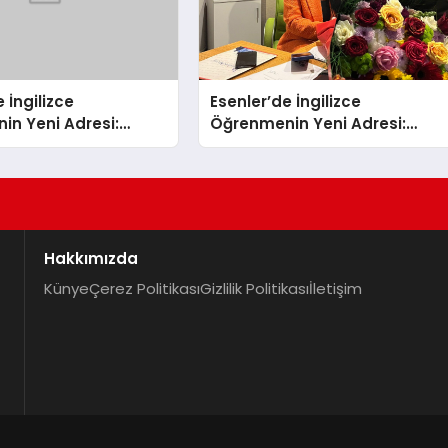
 İngilizce
Esenler’de İngilizce
in Yeni Adresi:
Öğrenmenin Yeni Adresi:
ış Fırsatıyla %20
Büyük Açılış Fırsatıyla %20
İndirim!
Hakkımızda
Künye
Çerez Politikası
Gizlilik Politikası
İletişim