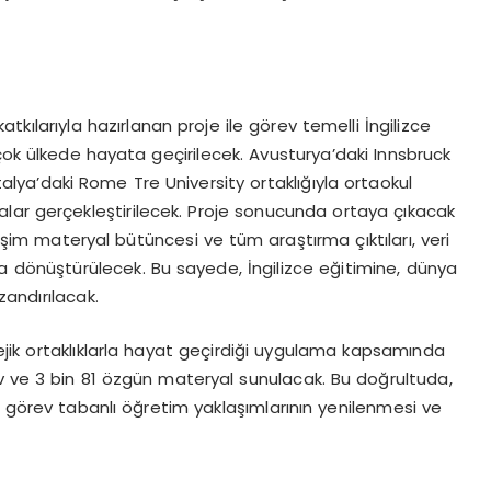
atkılarıyla hazırlanan proje ile görev temelli İngilizce
çok ülkede hayata geçirilecek. Avusturya’daki Innsbruck
İtalya’daki Rome Tre University ortaklığıyla ortaokul
amalar gerçekleştirilecek. Proje sonucunda ortaya çıkacak
rişim materyal bütüncesi ve tüm araştırma çıktıları, veri
 dönüştürülecek. Bu sayede, İngilizce eğitimine, dünya
zandırılacak.
jik ortaklıklarla hayat geçirdiği uygulama kapsamında
v ve 3 bin 81 özgün materyal sunulacak. Bu doğrultuda,
e görev tabanlı öğretim yaklaşımlarının yenilenmesi ve