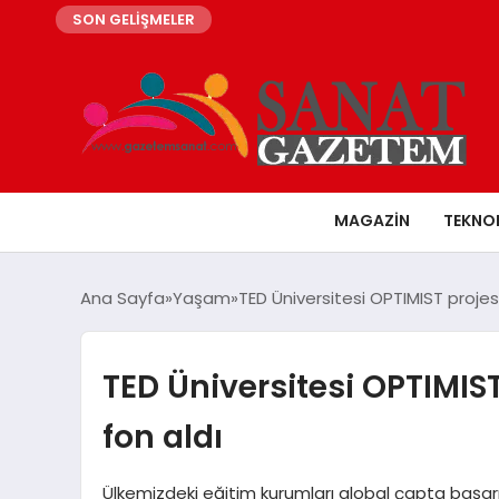
SON GELİŞMELER
MAGAZIN
TEKNO
Ana Sayfa
Yaşam
TED Üniversitesi OPTIMIST projes
TED Üniversitesi OPTIMIS
fon aldı
Ülkemizdeki eğitim kurumları global çapta başa