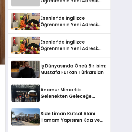
Öğrenmenin Yeni Adresi:
Büyük Açılış Fırsatıyla %20
İndirim!
Esenler’de İngilizce
Öğrenmenin Yeni Adresi:
Büyük Açılış Fırsatıyla %20
İndirim!
Esenler’de İngilizce
Öğrenmenin Yeni Adresi:
Büyük Açılış Fırsatıyla %20
İndirim!
İş Dünyasında Öncü Bir İsim:
Mustafa Furkan Türkarslan
Anamur Mimarlık:
Gelenekten Geleceğe
Modern Dokunuşlar
Side Liman Kutsal Alanı
Hamam Yapısının Kazı ve
Onarımı Selectum