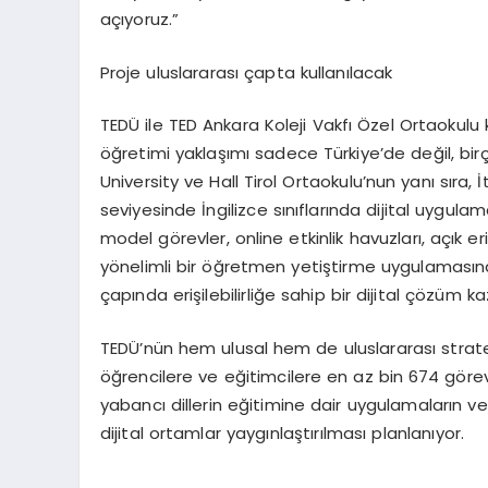
açıyoruz.”
Proje uluslararası çapta kullanılacak
TEDÜ ile TED Ankara Koleji Vakfı Özel Ortaokulu k
öğretimi yaklaşımı sadece Türkiye’de değil, bir
University ve Hall Tirol Ortaokulu’nun yanı sıra, 
seviyesinde İngilizce sınıflarında dijital uygul
model görevler, online etkinlik havuzları, açık e
yönelimli bir öğretmen yetiştirme uygulamasına
çapında erişilebilirliğe sahip bir dijital çözüm ka
TEDÜ’nün hem ulusal hem de uluslararası strate
öğrencilere ve eğitimcilere en az bin 674 göre
yabancı dillerin eğitimine dair uygulamaların v
dijital ortamlar yaygınlaştırılması planlanıyor.