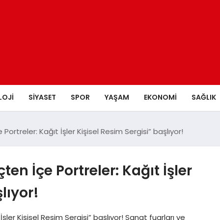
LOJI
SIYASET
SPOR
YAŞAM
EKONOMI
SAĞLIK
Portreler: Kağıt İşler Kişisel Resim Sergisi” başlıyor!
ten İçe Portreler: Kağıt İşler
lıyor!
şler Kişisel Resim Sergisi” başlıyor! Sanat fuarları ve