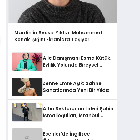
Mardin’in Sessiz Yıldızı: Muhammed
Konak Işığını Ekranlara Taşıyor
Aile Danışmanı Esma Kütük,
Evlilik Yolunda Bireysel
Farkındalığın ve Sınırların
Gücünü Anlatıyor
Zenne Emre Aşık: Sahne
Sanatlarında Yeni Bir Yıldız
Altın Sektörünün Lideri Şahin
İsmailoğulları, İstanbul
Mücevher Fuarı’nda Parladı ￼
Esenler’de İngilizce