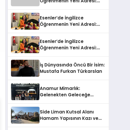
Öğrenmenin Yeni Adresi:
Büyük Açılış Fırsatıyla %20
İndirim!
Esenler’de İngilizce
Öğrenmenin Yeni Adresi:
Büyük Açılış Fırsatıyla %20
İndirim!
Esenler’de İngilizce
Öğrenmenin Yeni Adresi:
Büyük Açılış Fırsatıyla %20
İndirim!
İş Dünyasında Öncü Bir İsim:
Mustafa Furkan Türkarslan
Anamur Mimarlık:
Gelenekten Geleceğe
Modern Dokunuşlar
Side Liman Kutsal Alanı
Hamam Yapısının Kazı ve
Onarımı Selectum