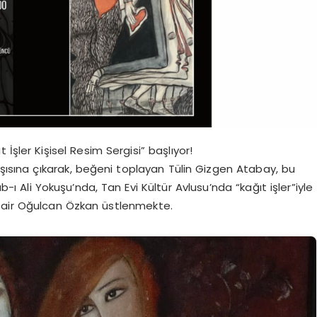
 İşler Kişisel Resim Sergisi” başlıyor!
rşısına çıkarak, beğeni toplayan Tülin Gizgen Atabay, bu
ı Ali Yokuşu’nda, Tan Evi Kültür Avlusu’nda “kağıt işler”iyle
nü şair Oğulcan Özkan üstlenmekte.