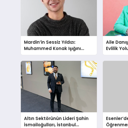
Mardin’in Sessiz Yıldızı:
Aile Danı
Muhammed Konak Işığını
Evlilik Yo
Ekranlara Taşıyor
Farkındalı
Gücünü A
Altın Sektörünün Lideri Şahin
Esenler’de
İsmailoğulları, İstanbul
Öğrenmen