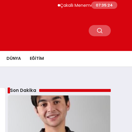
Çakallı Menemeni Neden Meşhur? Lezzetinin 
07:35:25
DÜNYA
EĞITIM
Son Dakika