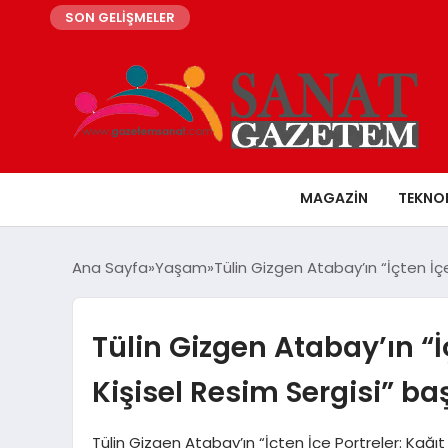
SON GELİŞMELER
MAGAZIN
TEKNO
Ana Sayfa
Yaşam
Tülin Gizgen Atabay’ın “İçten İçe 
Tülin Gizgen Atabay’ın “İç
Kişisel Resim Sergisi” baş
Tülin Gizgen Atabay’ın “İçten İçe Portreler: Kağıt İ