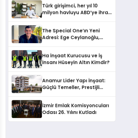
Hotels&Resorts’un da
Türk girişimci, her yıl 10
Katkılarıyla Tamamlandı
milyon havluyu ABD’ye ihraç
ediyor
The Special One’ın Yeni
Adresi: Ege Ceylanoğlu,
Casa Fora Beach Resort
Hotel’i Daha İleri Taşımaya
Ha İnşaat Kurucusu ve İş
Geldi!
İnsanı Hüseyin Altın Kimdir?
Anamur Lider Yapı İnşaat:
Güçlü Temeller, Prestijli
Yapılar
İzmir Emlak Komisyoncuları
Odası 26. Yılını Kutladı