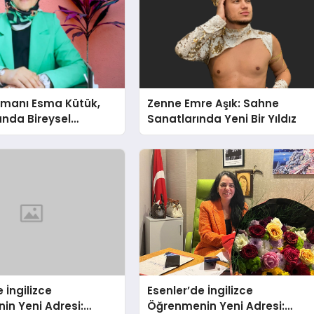
şmanı Esma Kütük,
Zenne Emre Aşık: Sahne
lunda Bireysel
Sanatlarında Yeni Bir Yıldız
ğın ve Sınırların
nlatıyor
 İngilizce
Esenler’de İngilizce
in Yeni Adresi:
Öğrenmenin Yeni Adresi: