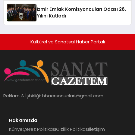
İzmir Emlak Komisyoncuları Odası 26.
Yılını Kutladı
Kültürel ve Sanatsal Haber Portalı
Reklam & İşbirliği:
hbaersonuclari@gmail.com
Hakkımızda
Künye
Çerez Politikası
Gizlilik Politikası
İletişim