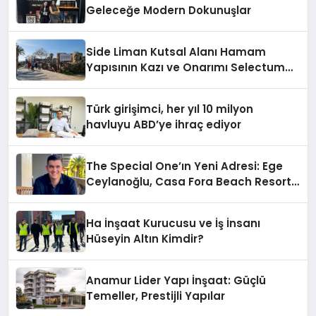
Geleceğe Modern Dokunuşlar
Side Liman Kutsal Alanı Hamam
Yapısının Kazı ve Onarımı Selectum
Hotels&Resorts’un da Katkılarıyla
Tamamlandı
Türk girişimci, her yıl 10 milyon
havluyu ABD’ye ihraç ediyor
The Special One’ın Yeni Adresi: Ege
Ceylanoğlu, Casa Fora Beach Resort
Hotel’i Daha İleri Taşımaya Geldi!
Ha İnşaat Kurucusu ve İş İnsanı
Hüseyin Altın Kimdir?
Anamur Lider Yapı İnşaat: Güçlü
Temeller, Prestijli Yapılar