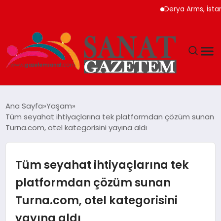
Derya Arms, İstanbul 
MAGAZIN
Ana Sayfa
Yaşam
Tüm seyahat ihtiyaçlarına tek platformdan çözüm sunan
TEKNOLOJI
Turna.com, otel kategorisini yayına aldı
SIYASET
Tüm seyahat ihtiyaçlarına tek
SPOR
platformdan çözüm sunan
Turna.com, otel kategorisini
YAŞAM
yayına aldı