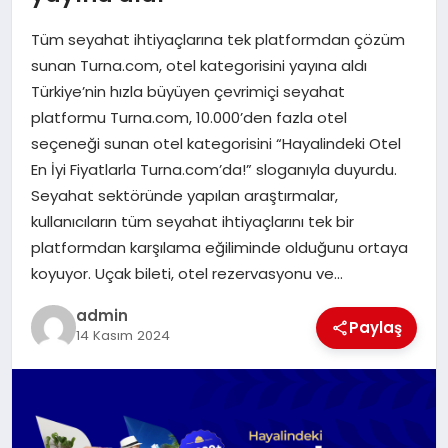
EKONOMI
Tüm seyahat ihtiyaçlarına tek platformdan çözüm
SAĞLIK
sunan Turna.com, otel kategorisini yayına aldı
Türkiye’nin hızla büyüyen çevrimiçi seyahat
DÜNYA
platformu Turna.com, 10.000’den fazla otel
seçeneği sunan otel kategorisini “Hayalindeki Otel
EĞITIM
En İyi Fiyatlarla Turna.com’da!” sloganıyla duyurdu.
Seyahat sektöründe yapılan araştırmalar,
kullanıcıların tüm seyahat ihtiyaçlarını tek bir
platformdan karşılama eğiliminde olduğunu ortaya
koyuyor. Uçak bileti, otel rezervasyonu ve…
admin
Paylaş
14 Kasım 2024