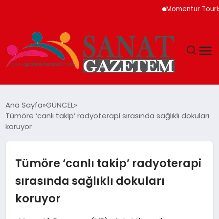
Momentur Tourism & Tra
MAGAZIN
Ana Sayfa
GÜNCEL
Tümöre ‘canlı takip’ radyoterapi sırasında sağlıklı dokuları
TEKNOLOJI
koruyor
SIYASET
Tümöre ‘canlı takip’ radyoterapi
SPOR
sırasında sağlıklı dokuları
koruyor
YAŞAM