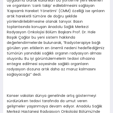
uygulama olarak kullanılan bu yönteme yeni eklenen
ve organların ‘canlı takip’ edilebilmesini sağlayan
‘Kapsamlı Hareket Yönetimi’ (CMM) özelliği ise ışınların
artık hareketli tümöre de doğru şekilde
yönlendirilebilmesine olanak tanıyor. Basın
toplantısında konuşan Anadolu Sağlık Merkezi
Radyasyon Onkolojisi Bölüm Başkanı Prof. Dr. Hale
Başak Çağlar bu yeni sistem hakkında
değerlendirmelerde bulunarak, “Radyoterapiye bağlı
görülen yan etkilerin en önemli nedeni hedeflediğimiz
tümörün yanındaki sağlıklı organın radyasyon alması
oluyordu. Bu iyi görüntülemelerin tedavi cihazına
entegre edilmesi sayesinde sağlıklı organların
radyasyon dozuna artık daha az maruz kalmasını
sağlayacağız” dedi.
Kanser vakaları dünya genelinde artış göstermeyi
sürdürürken tedavi tarafında da umut veren
gelişmeler yaşanmaya devam ediyor. Anadolu Sağlık
Merkezi Hastanesi Radyasyon Onkolojisi Bölümü’nde