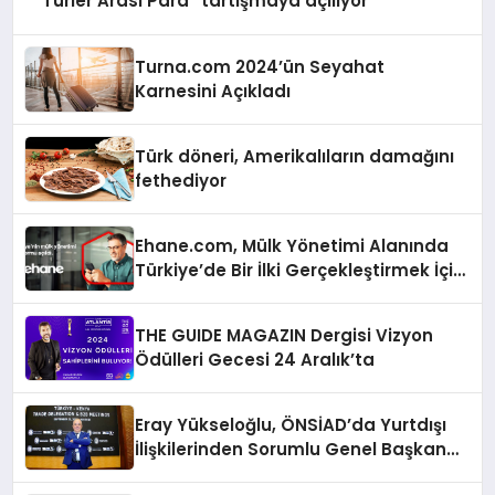
“Türler Arası Para” tartışmaya açılıyor
Turna.com 2024’ün Seyahat
Karnesini Açıkladı
Türk döneri, Amerikalıların damağını
fethediyor
Ehane.com, Mülk Yönetimi Alanında
Türkiye’de Bir İlki Gerçekleştirmek İçin
Yayında
THE GUIDE MAGAZIN Dergisi Vizyon
Ödülleri Gecesi 24 Aralık’ta
Eray Yükseloğlu, ÖNSİAD’da Yurtdışı
İlişkilerinden Sorumlu Genel Başkan
Yardımcısı Oldu