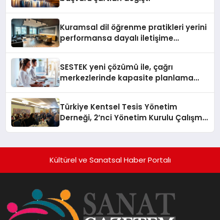
Kuramsal dil öğrenme pratikleri yerini
performansa dayalı iletişime
bırakıyor
SESTEK yeni çözümü ile, çağrı
merkezlerinde kapasite planlama
verimliliğini 4 kat artırıyor
Türkiye Kentsel Tesis Yönetim
Derneği, 2’nci Yönetim Kurulu Çalışma
Kampı düzenlendi
Kültürel ve Sanatsal Haber Portalı