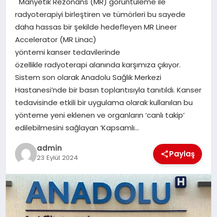
Manyetik Rezonans (MR) görüntüleme ile
EKONOMI
radyoterapiyi birleştiren ve tümörleri bu sayede
daha hassas bir şekilde hedefleyen MR Lineer
SAĞLIK
Accelerator (MR Linac)
yöntemi kanser tedavilerinde
DÜNYA
özellikle radyoterapi alanında karşımıza çıkıyor.
Sistem son olarak Anadolu Sağlık Merkezi
EĞITIM
Hastanesi’nde bir basın toplantısıyla tanıtıldı. Kanser
tedavisinde etkili bir uygulama olarak kullanılan bu
yönteme yeni eklenen ve organların ‘canlı takip’
edilebilmesini sağlayan ‘Kapsamlı…
admin
Paylaş
23 Eylül 2024