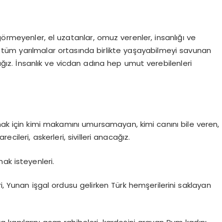
görmeyenler, el uzatanlar, omuz verenler, insanlığı ve
iği, tüm yarılmalar ortasında birlikte yaşayabilmeyi savunan
cağız. İnsanlık ve vicdan adına hep umut verebilenleri
mak için kimi makamını umursamayan, kimi canını bile veren,
ileri, askerleri, sivilleri anacağız.
mak isteyenleri.
leri, Yunan işgal ordusu gelirken Türk hemşerilerini saklayan