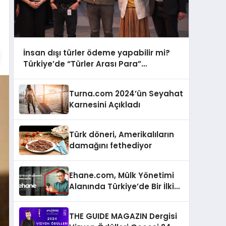
İnsan dışı türler ödeme yapabilir mi?
Türkiye’de “Türler Arası Para”
tartışmaya açılıyor
Turna.com 2024’ün Seyahat
Karnesini Açıkladı
Türk döneri, Amerikalıların
damağını fethediyor
Ehane.com, Mülk Yönetimi
Alanında Türkiye’de Bir İlki
Gerçekleştirmek İçin
Yayında
THE GUIDE MAGAZIN Dergisi