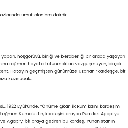
azlarında umut olanlara dairdir.
yapan, hoşgörüyü, birliği ve beraberliği bir arada yaşayan
ımına rağmen hayata tutunmaktan vazgeçmeyen, birçok
bir kent. Hatay’ın geçmişten günümüze uzanan “kardeşçe, bir
mıza kazınacak…
esi… 1922 Eylül’ünde, “Önüme çıkan ilk Rum kızını, kardeşim
Üsteğmen Kemalettin, kardeşini arayan Rum kızı Agapi’ye
 ve Agapi’yi bir araya getiren bu kardeş, Yunanistan’ın