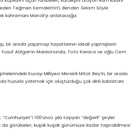
apılarını açan rahibeleri, kardeşini arayan Rum kadını
n eden Teğmen Kemalettin’i,
Benden Selam Söyle
rçek kahramanı Manoli’yi anlatacağız.
şı, bir arada yaşamayı hayatlarının ideali yapmışların
le Yusuf Atılgan’ın Manisa’sında, Toto Karaca ve oğlu Cem
phelerindeki Kuvayı Milliyeci Mersinli Mitat Bey’in, bir arada
a huzurla yatırmak için oluşturduğu çok dinli kabristanı
 “Cumhuriyet”i 100’üncü yıla taşıyan “değerli” şeyler
nlık da görülseler, kuşak kuşak günümüze kadar taşınabilmesi