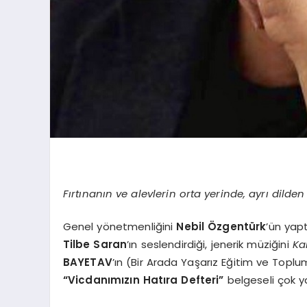
Fırtınanın ve alevlerin orta yerinde, ayrı dilde
Genel yönetmenliğini
Nebil Özgentürk
’ün yap
Tilbe Saran
’ın seslendirdiği, jenerik müziğini
Ka
BAYETAV
’ın (Bir Arada Yaşarız Eğitim ve Topl
“Vicdanımızın Hatıra Defteri”
belgeseli çok y