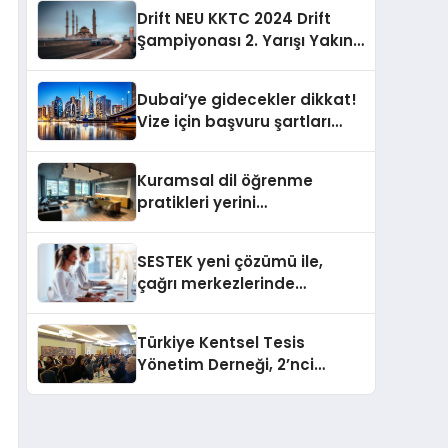
Drift NEU KKTC 2024 Drift
Şampiyonası 2. Yarışı Yakın
Doğu Kampüsünde
Gerçekleştirildi
Dubai’ye gidecekler dikkat!
Vize için başvuru şartları
değişti
Kuramsal dil öğrenme
pratikleri yerini
performansa dayalı
iletişime bırakıyor
SESTEK yeni çözümü ile,
çağrı merkezlerinde
kapasite planlama
verimliliğini 4 kat artırıyor
Türkiye Kentsel Tesis
Yönetim Derneği, 2’nci
Yönetim Kurulu Çalışma
Kampı düzenlendi