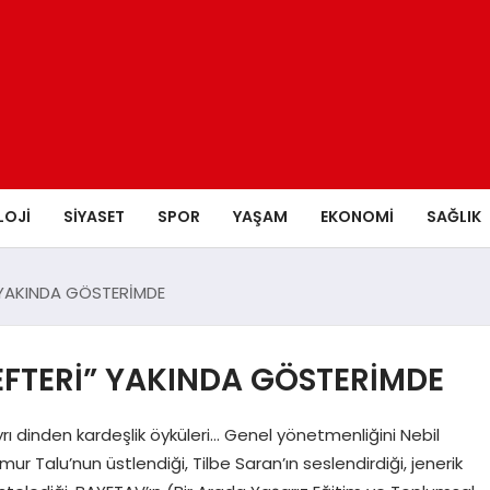
LOJI
SIYASET
SPOR
YAŞAM
EKONOMI
SAĞLIK
” YAKINDA GÖSTERİMDE
EFTERİ” YAKINDA GÖSTERİMDE
ayrı dinden kardeşlik öyküleri… Genel yönetmenliğini Nebil
r Talu’nun üstlendiği, Tilbe Saran’ın seslendirdiği, jenerik