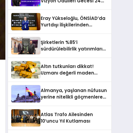
Vizyon Ödülleri Gecesi 24
Aralık’ta
Eray Yükseloğlu, ÖNSİAD’da
Yurtdışı İlişkilerinden
Sorumlu Genel Başkan
Yardımcısı Oldu
Şirketlerin %85’i
sürdürülebilirlik yatırımlarını
artırdı
Altın tutkunları dikkat!
Uzmanı değerli maden
yatırımcılarını uyardı!
Almanya, yaşlanan nüfusun
yerine nitelikli göçmenlere
kapılarını açıyor
Atlas Trafo Ailesinden
10’uncu Yıl Kutlaması