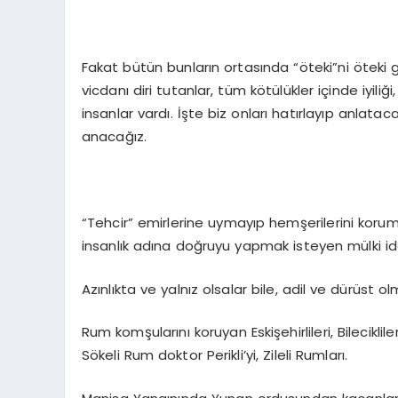
Fakat bütün bunların ortasında “öteki”ni öteki 
vicdanı diri tutanlar, tüm kötülükler içinde iyil
insanlar vardı. İşte biz onları hatırlayıp anlata
anacağız.
“Tehcir” emirlerine uymayıp hemşerilerini koru
insanlık adına doğruyu yapmak isteyen mülki idarec
Azınlıkta ve yalnız olsalar bile, adil ve dürüst ol
Rum komşularını koruyan Eskişehirlileri, Bilecikli
Sökeli Rum doktor Perikli’yi, Zileli Rumları.