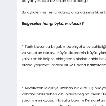
de yatıyor. İşte biz onları anlatacağız.
Bu öykülerimiz, en umutsuz anlarda insanlık enk
Belgeselde hangi öyküler olacak?
* Tarih boyunca birçok medeniyete ev sahipliği 
ve yaşatan Hatay… Büyük depremin büyük yık
kalbi tek bir kalpte birleştirme sihrine sahip 
arada yaşama” iradesi bir kez daha hafızaları
* Ayvalık’tan Midilli’ye uzanan bir kurtuluş hikây
Zehra’yı öldürdükleri gibi öldüreceğim” diyen 
yardım elini uzatır… Hayata bakın ki Kemalettin