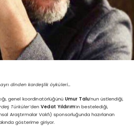
n ayrı dinden kardeşlik öyküleri…
tığı, genel koordinatörlüğünü
Umur
Talu
’nun üstlendiği,
rdeş Türküler
’den
Vedat Yıldırım
’ın bestelediği,
umsal Araştırmalar Vakfı) sponsorluğunda hazırlanan
akında gösterime giriyor.