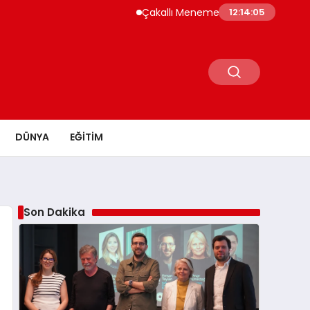
Çakallı Menemeni Neden Meşhur? Lezzetinin 
12:14:06
DÜNYA
EĞITIM
Son Dakika