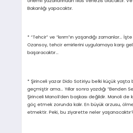
önemli yazarlarından İlias Venezis olacaktır. V
Bakanlığı yapacaktır.
* “Tehcir” ve “kırım”ın yaşandığı zamanlar… İşte
Ozansoy, tehcir emirlerini uygulamaya karşı ge
başaracaktır…
* Şirinceli yazar Dido Sotiriyu belki küçük yaşt
geçmiştir ama… Yıllar sonra yazdığı “Benden Se
Şirinceli Manoli’den başkası değildir. Manoli de
göç etmek zorunda kalır. En büyük arzusu, ölm
etmektir. Peki, bu ziyarette neler yaşanacaktır