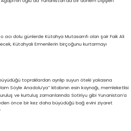
e Agapi’nin oğlu da Yunanistan’da bir dönem Dışişleri
 o acı dolu günlerde Kütahya Mutasarrıfı olan şair Faik Ali
lecek, Kütahyalı Ermenilerin birçoğunu kurtarmayı
a büyüdüğü topraklardan ayrılıp suyun öteki yakasına
lam Söyle Anadolu’ya” kitabının esin kaynağı, memleketlisi
 kuruluş ve kurtuluş zamanlarında Sotiriyu gibi Yunanistan’a
eden önce bir kez daha büyüdüğü bağ evini ziyaret
?