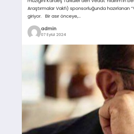
müziğini Kardeş Türküler’den Vedat Yıldırım’ın be
Araştırmalar Vakfı) sponsorluğunda hazırlanan “
giriyor. Bir asır önceye,…
admin
07 Eylül 2024