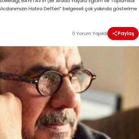
stelediği, BAYETAV’ın (Bir Arada Yaşarız Eğitim ve Toplumsal
Vicdanımızın Hatıra Defteri” belgeseli çok yakında gösterime
0 Yorum Yapıldı
Paylaş