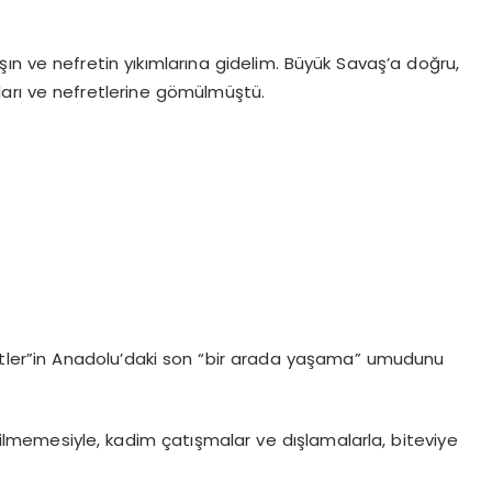
şın ve nefretin yıkımlarına gidelim. Büyük Savaş’a doğru,
rı ve nefretlerine gömülmüştü.
letler”in Anadolu’daki son “bir arada yaşama” umudunu
ilmemesiyle, kadim çatışmalar ve dışlamalarla, biteviye