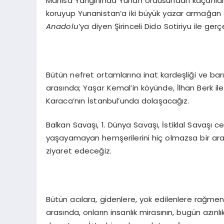
Manisa Yangınında Yunan ordusundan kaçanlara k
koruyup Yunanistan’a iki büyük yazar armağa
Anadolu
’ya diyen Şirinceli Dido Sotiriyu ile ge
Bütün nefret ortamlarına inat kardeşliği ve barı
arasında; Yaşar Kemal’in köyünde, İlhan Berk i
Karaca’nın İstanbul’unda dolaşacağız.
Balkan Savaşı, 1. Dünya Savaşı, İstiklal Savaşı ce
yaşayamayan hemşerilerini hiç olmazsa bir arad
ziyaret edeceğiz.
Bütün acılara, gidenlere, yok edilenlere rağmen;
arasında, onların insanlık mirasının, bugün azı