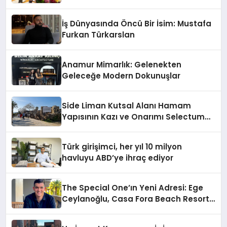
İndirim!
İş Dünyasında Öncü Bir İsim: Mustafa
Furkan Türkarslan
Anamur Mimarlık: Gelenekten
Geleceğe Modern Dokunuşlar
Side Liman Kutsal Alanı Hamam
Yapısının Kazı ve Onarımı Selectum
Hotels&Resorts’un da Katkılarıyla
Tamamlandı
Türk girişimci, her yıl 10 milyon
havluyu ABD’ye ihraç ediyor
The Special One’ın Yeni Adresi: Ege
Ceylanoğlu, Casa Fora Beach Resort
Hotel’i Daha İleri Taşımaya Geldi!