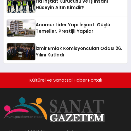
Ha İnşaat Kurucusu ve İş İnsanı
Hüseyin Altın Kimdir?
Anamur Lider Yapı İnşaat: Güçlü
Temeller, Prestijli Yapılar
İzmir Emlak Komisyoncuları Odası 26.
Yılını Kutladı
Kültürel ve Sanatsal Haber Portalı