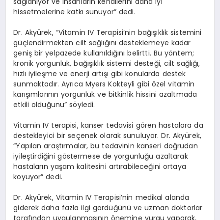
sağlanıyor ve insanların kendilerini daha iyi
hissetmelerine katkı sunuyor” dedi.
Dr. Akyürek, “Vitamin IV Terapisi’nin bağışıklık sistemini
güçlendirmekten cilt sağlığını desteklemeye kadar
geniş bir yelpazede kullanıldığını belirtti. Bu yöntem;
kronik yorgunluk, bağışıklık sistemi desteği, cilt sağlığı,
hızlı iyileşme ve enerji artışı gibi konularda destek
sunmaktadır. Ayrıca Myers Kokteyli gibi özel vitamin
karışımlarının yorgunluk ve bitkinlik hissini azaltmada
etkili olduğunu” söyledi.
Vitamin IV terapisi, kanser tedavisi gören hastalara da
destekleyici bir seçenek olarak sunuluyor. Dr. Akyürek,
“Yapılan araştırmalar, bu tedavinin kanseri doğrudan
iyileştirdiğini göstermese de yorgunluğu azaltarak
hastaların yaşam kalitesini artırabileceğini ortaya
koyuyor” dedi.
Dr. Akyürek, Vitamin IV Terapisi’nin medikal alanda
giderek daha fazla ilgi gördüğünü ve uzman doktorlar
tarafından uygulanmasının önemine vurgu yaparak,