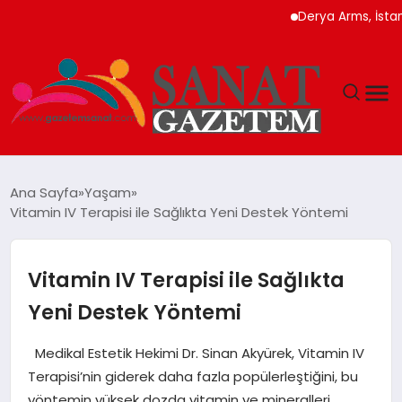
Derya Arms, İstanbul 
MAGAZIN
Ana Sayfa
Yaşam
Vitamin IV Terapisi ile Sağlıkta Yeni Destek Yöntemi
TEKNOLOJI
SIYASET
Vitamin IV Terapisi ile Sağlıkta
Yeni Destek Yöntemi
SPOR
Medikal Estetik Hekimi Dr. Sinan Akyürek, Vitamin IV
YAŞAM
Terapisi’nin giderek daha fazla popülerleştiğini, bu
yöntemin yüksek dozda vitamin ve mineralleri