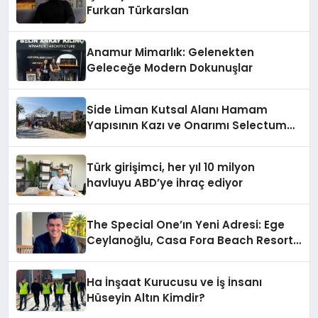
Furkan Türkarslan
Anamur Mimarlık: Gelenekten
Geleceğe Modern Dokunuşlar
Side Liman Kutsal Alanı Hamam
Yapısının Kazı ve Onarımı Selectum
Hotels&Resorts’un da Katkılarıyla
Tamamlandı
Türk girişimci, her yıl 10 milyon
havluyu ABD’ye ihraç ediyor
The Special One’ın Yeni Adresi: Ege
Ceylanoğlu, Casa Fora Beach Resort
Hotel’i Daha İleri Taşımaya Geldi!
Ha İnşaat Kurucusu ve İş İnsanı
Hüseyin Altın Kimdir?