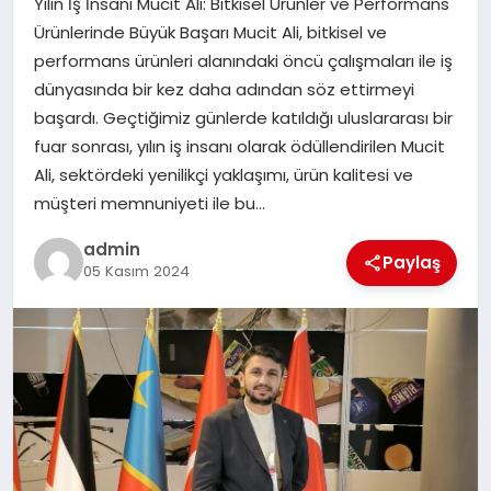
Yılın İş İnsanı Mucit Ali: Bitkisel Ürünler ve Performans
EKONOMI
Ürünlerinde Büyük Başarı Mucit Ali, bitkisel ve
performans ürünleri alanındaki öncü çalışmaları ile iş
SAĞLIK
dünyasında bir kez daha adından söz ettirmeyi
başardı. Geçtiğimiz günlerde katıldığı uluslararası bir
DÜNYA
fuar sonrası, yılın iş insanı olarak ödüllendirilen Mucit
Ali, sektördeki yenilikçi yaklaşımı, ürün kalitesi ve
EĞITIM
müşteri memnuniyeti ile bu…
admin
Paylaş
05 Kasım 2024