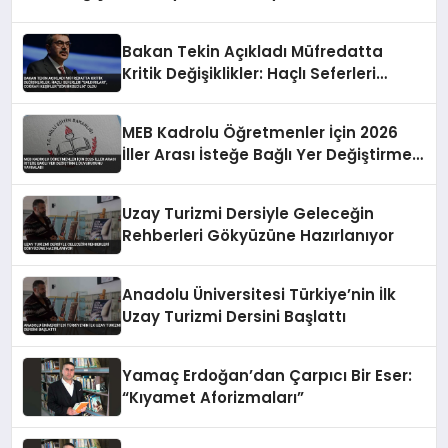
Bakan Tekin Açıkladı Müfredatta
Kritik Değişiklikler: Haçlı Seferleri
“Saldırıları”, Coğrafi Keşifler
“Sömürgecilik” Oldu
MEB Kadrolu Öğretmenler İçin 2026
İller Arası İsteğe Bağlı Yer Değiştirme
Duyurusunu Yayımladı
Uzay Turizmi Dersiyle Geleceğin
Rehberleri Gökyüzüne Hazırlanıyor
Anadolu Üniversitesi Türkiye’nin İlk
Uzay Turizmi Dersini Başlattı
Yamaç Erdoğan’dan Çarpıcı Bir Eser:
“Kıyamet Aforizmaları”