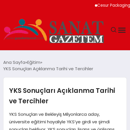
Cesur Packaging, Mısı
MAGAZIN
Ana Sayfa
Eğitim
YKS Sonuçları Açıklanma Tarihi ve Tercihler
TEKNOLOJI
SIYASET
YKS Sonuçları Açıklanma Tarihi
ve Tercihler
SPOR
YKS Sonuçları ve Bekleyiş Milyonlarca aday,
YAŞAM
üniversite eğitimi hayaliyle YKS’ye girdi ve şimdi
sonuçları bekliyor. YKS sonuçları, lisans ve önlisans