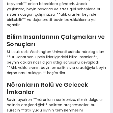
taşıyarak** onları böbreklere gönderir. Ancak
yaşlanma, beyin hasarları ve stres gibi sebeplerle bu
sistem düzgün çalışmazsa, **atık ürünler beyinde
birikebilir** ve dejeneratif beyin bozukluklarına yol
açabilir.
Bilim İnsanlarının Çalışmaları ve
Sonuçları
St Louis’deki Washington Üniversitesi’nde nörolog olan
**Dr. Jonathan Kipnis liderliğindeki bilim insanları**,
beynin atıkları nasıl dışarı attığı sorusunu cevapladı.
**Atık yüklü sıvının beyin omurilik sıvısı aracılığıyla beyin
dışına nasıl atıldığını** keşfettiler.
Nöronların Rolü ve Gelecek
İmkanlar
Beyin uyurken **nöronların senkronize, ritmik dalgalar
halinde ateşlendiğini** belirten araştırmacılar, bu
sürecin **atık yüklü sıvının temizlenmesini