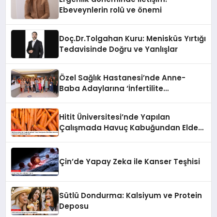
Ebeveynlerin rolü ve önemi
Doç.Dr.Tolgahan Kuru: Menisküs Yırtığı
Tedavisinde Doğru ve Yanlışlar
Özel Sağlık Hastanesi’nde Anne-
Baba Adaylarına ‘İnfertilite
Konferansı’
Hitit Üniversitesi’nde Yapılan
Çalışmada Havuç Kabuğundan Elde
Edilen Melaninin Antikanser Özellikleri
Açığa Çıktı
Çin’de Yapay Zeka ile Kanser Teşhisi
Sütlü Dondurma: Kalsiyum ve Protein
Deposu