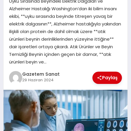
Uyku Sırasında Beyindeki Elektrik Dalgaları ve
EKONOMI
Alzheimer Hastalığı Washington’dan iki bilim insanı
ekibi, **uyku sırasında beyinde titreşen yavaş bir
SAĞLIK
elektrik dalgasının**, Alzheimer hastalığıyla yakından
ilişkili olan protein de dahil olmak üzere **atık
DÜNYA
ürünleri beynin derinliklerinden yüzeyine ittiğine**
dair işaretleri ortaya çıkardı. Atık Ürünler ve Beyin
EĞITIM
Temizliği Beynin içinden geçen bir damar, **atık
ürünleri beyin ve…
Gazetem Sanat
Paylaş
29 Haziran 2024