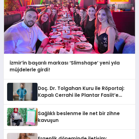
İzmir’in başarılı markası ‘Slimshape’ yeni yıla
müjdelerle girdi!
Doç. Dr. Tolgahan Kuru ile Röportaj:
Kapalı Cerrahi ile Plantar Fasiit’e
Kalıcı Çözüm
Sağlıklı beslenme ile net bir zihne
kavuşun
Ergenlik döneminde iletişim: