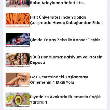
Baba Adaylarına ‘İnfertilite
Konferansı’
Hitit Üniversitesi’nde Yapılan
Çalışmada Havuç Kabuğundan Elde
Edilen Melaninin Antikanser Özellikleri
Açığa Çıktı
Çin’de Yapay Zeka ile Kanser Teşhisi
Sütlü Dondurma: Kalsiyum ve Protein
Deposu
Göz Çevresindeki Yaşlanmayı
Önlemenin 4 Etkili Yolu
Diyetinize Avokado Eklemenin Sağlık
Yararları