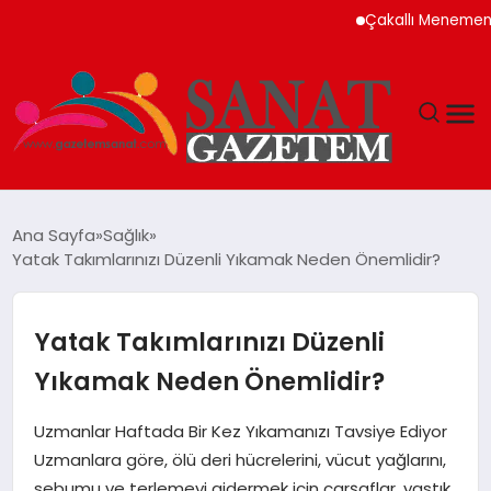
Çakallı Menemeni Nede
MAGAZIN
Ana Sayfa
Sağlık
Yatak Takımlarınızı Düzenli Yıkamak Neden Önemlidir?
TEKNOLOJI
SIYASET
Yatak Takımlarınızı Düzenli
Yıkamak Neden Önemlidir?
SPOR
Uzmanlar Haftada Bir Kez Yıkamanızı Tavsiye Ediyor
YAŞAM
Uzmanlara göre, ölü deri hücrelerini, vücut yağlarını,
sebumu ve terlemeyi gidermek için çarşaflar, yastık