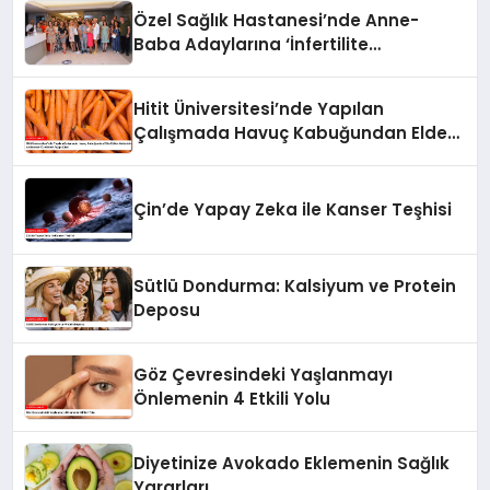
Özel Sağlık Hastanesi’nde Anne-
Baba Adaylarına ‘İnfertilite
Konferansı’
Hitit Üniversitesi’nde Yapılan
Çalışmada Havuç Kabuğundan Elde
Edilen Melaninin Antikanser Özellikleri
Açığa Çıktı
Çin’de Yapay Zeka ile Kanser Teşhisi
Sütlü Dondurma: Kalsiyum ve Protein
Deposu
Göz Çevresindeki Yaşlanmayı
Önlemenin 4 Etkili Yolu
Diyetinize Avokado Eklemenin Sağlık
Yararları