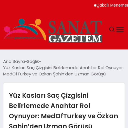
Çakallı Menemeni Nede
MAGAZIN
Ana Sayfa
Sağlık
Yüz Kasları Saç Çizgisini Belirlemede Anahtar Rol Oynuyor:
TEKNOLOJI
MedOfTurkey ve Özkan Şahin’den Uzman Görüşü
SIYASET
Yüz Kasları Saç Çizgisini
SPOR
Belirlemede Anahtar Rol
Oynuyor: MedOfTurkey ve Özkan
YAŞAM
Şahin’den Uzman Görüşü