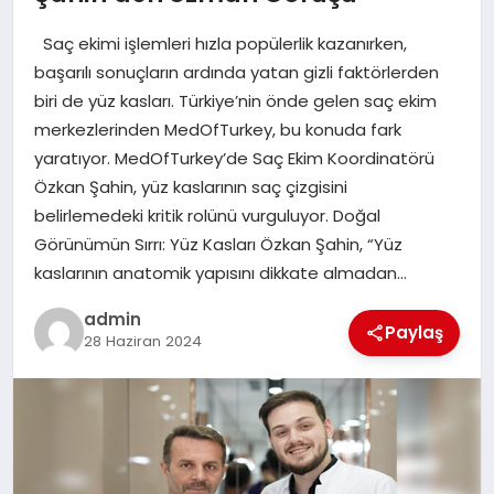
EKONOMI
Saç ekimi işlemleri hızla popülerlik kazanırken,
SAĞLIK
başarılı sonuçların ardında yatan gizli faktörlerden
biri de yüz kasları. Türkiye’nin önde gelen saç ekim
DÜNYA
merkezlerinden MedOfTurkey, bu konuda fark
yaratıyor. MedOfTurkey’de Saç Ekim Koordinatörü
EĞITIM
Özkan Şahin, yüz kaslarının saç çizgisini
belirlemedeki kritik rolünü vurguluyor. Doğal
Görünümün Sırrı: Yüz Kasları Özkan Şahin, “Yüz
kaslarının anatomik yapısını dikkate almadan…
admin
Paylaş
28 Haziran 2024